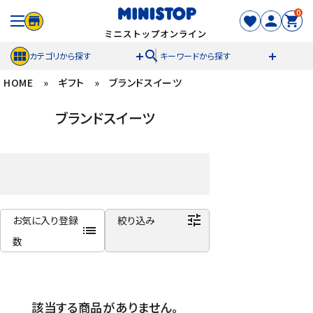
0
search
カテゴリから探す
キーワードから探す
HOME
»
ギフト
»
ブランドスイーツ
ACCOUNT MENU
ブランドスイーツ
meeting_room
person
ログイン
新規登録
セール商品
カテゴリから探す
tune
お気に入り登録
絞り込み
list
数
冷凍食品
商品名
スイーツ
新着順
該当する商品がありません。
発売日順
お菓子