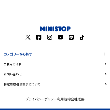
価格が安い
飲料
価格が高い
お気に入り登録数
酒類
日用品
ギフト
カテゴリーから探す
セール
ご利用ガイド
フードロス
お問い合わせ
ペット用品
特定商取引法表示について
SHOP GUIDE
プライバシーポリシー
利用規約
会社概要
ご利用ガイド