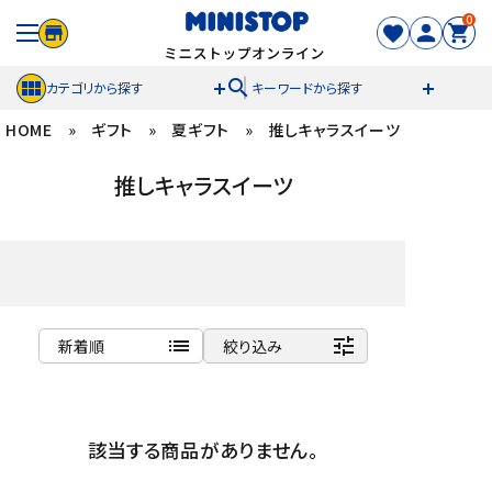
0
search
カテゴリから探す
キーワードから探す
HOME
»
ギフト
»
夏ギフト
»
推しキャラスイーツ
ACCOUNT MENU
推しキャラスイーツ
meeting_room
person
ログイン
新規登録
セール商品
カテゴリから探す
list
tune
新着順
絞り込み
冷凍食品
商品名
新着順
スイーツ
該当する商品がありません。
発売日順
価格が安い
お菓子