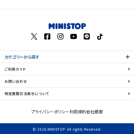
価格が高い
飲料
お気に入り登録数
酒類
日用品
カテゴリーから探す
ギフト
ご利用ガイド
セール
お問い合わせ
フードロス
特定商取引法表示について
ペット用品
プライバシーポリシー
利用規約
会社概要
SHOP GUIDE
© 2026 MINISTOP. All rights Reserved.
ご利用ガイド