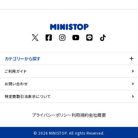
価格が高い
飲料
お気に入り登録数
酒類
日用品
カテゴリーから探す
ギフト
ご利用ガイド
セール
お問い合わせ
フードロス
特定商取引法表示について
ペット用品
プライバシーポリシー
利用規約
会社概要
SHOP GUIDE
© 2026 MINISTOP. All rights Reserved.
ご利用ガイド