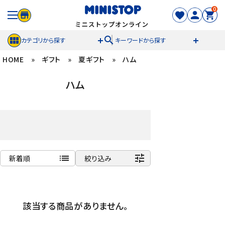
0
search
カテゴリから探す
キーワードから探す
HOME
»
ギフト
»
夏ギフト
»
ハム
ACCOUNT MENU
ハム
meeting_room
person
ログイン
新規登録
セール商品
カテゴリから探す
list
tune
新着順
絞り込み
冷凍食品
商品名
新着順
スイーツ
該当する商品がありません。
発売日順
価格が安い
お菓子