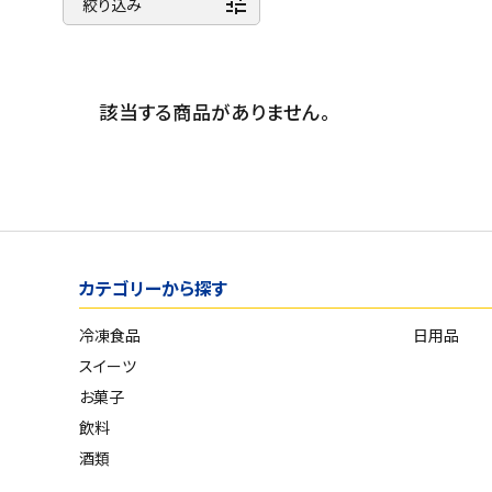
tune
商品名
スイーツ
絞り込み
新着順
お菓子
発売日順
価格が安い
該当する商品がありません。
飲料
価格が高い
酒類
お気に入り登録数
日用品
ギフト
カテゴリーから探す
セール
冷凍食品
日用品
スイーツ
フードロス
お菓子
飲料
ペット用品
酒類
SHOP GUIDE