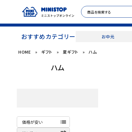
おすすめカテゴリー
お中元
HOME
»
ギフト
»
夏ギフト
»
ハム
ACCOUNT MENU
ハム
meeting_room
person
ログイン
新規登録
セール商品
カテゴリから探す
冷凍食品
list
価格が安い