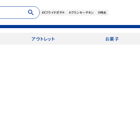
search
#Xフライドポテト
#クランキーチキン
#特水
アウトレット
お菓子