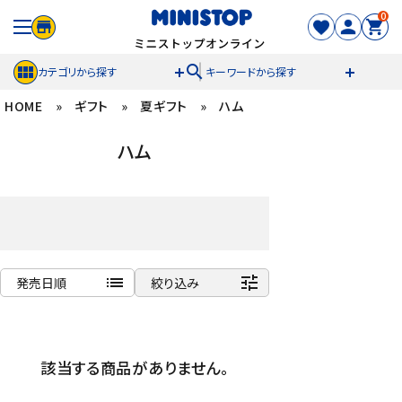
0
search
カテゴリから探す
キーワードから探す
HOME
»
ギフト
»
夏ギフト
»
ハム
ACCOUNT MENU
ハム
meeting_room
person
ログイン
新規登録
セール商品
カテゴリから探す
list
tune
発売日順
絞り込み
冷凍食品
商品名
新着順
スイーツ
該当する商品がありません。
発売日順
価格が安い
お菓子