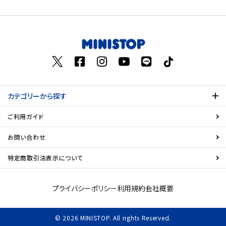
価格が高い
飲料
お気に入り登録数
酒類
日用品
カテゴリーから探す
ギフト
ご利用ガイド
セール
お問い合わせ
フードロス
特定商取引法表示について
ペット用品
プライバシーポリシー
利用規約
会社概要
SHOP GUIDE
© 2026 MINISTOP. All rights Reserved.
ご利用ガイド