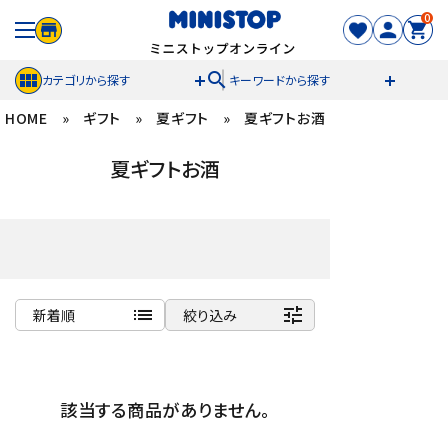
0
search
カテゴリから探す
キーワードから探す
HOME
»
ギフト
»
夏ギフト
»
夏ギフトお酒
ACCOUNT MENU
夏ギフトお酒
meeting_room
person
ログイン
新規登録
セール商品
カテゴリから探す
list
tune
新着順
絞り込み
冷凍食品
商品名
新着順
スイーツ
該当する商品がありません。
発売日順
価格が安い
お菓子