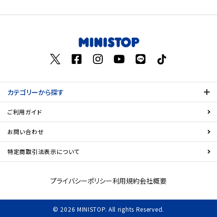
価格が高い
飲料
お気に入り登録数
酒類
日用品
カテゴリーから探す
ギフト
ご利用ガイド
セール
お問い合わせ
フードロス
特定商取引法表示について
ペット用品
プライバシーポリシー
利用規約
会社概要
SHOP GUIDE
© 2026 MINISTOP. All rights Reserved.
ご利用ガイド