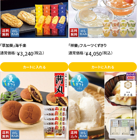
価格が高い
飲料
お気に入り登録数
酒類
日用品
「草加葵」海千楽
「祥樂」フルーツくずきり
¥3,240
¥4,050
通常価格：
（税込）
通常価格：
（税込）
ギフト
カートに入れる
カートに入れる
セール
フードロス
ペット用品
SHOP GUIDE
ご利用ガイド