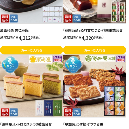
菓匠和楽 杏仁豆腐
「花園万頭」ぬれ甘なつと・花園羹詰合せ
¥4,212
¥4,320
通常価格：
（税込）
通常価格：
（税込）
カートに入れる
カートに入れる
「須崎屋」レトロカステラ3種詰合せ
「草加葵」うす揚げつづら餅