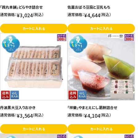
「茜丸本舗」どらやき詰合せ
佐嘉おぼろ豆腐と豆乳もち
お問い合わせ
¥3,024
¥4,644
通常価格：
（税込）
通常価格：
（税込）
特定商取引法表示について
カートに入れる
カートに入れる
プライバシーポリシー
利用規約
会社概要
丹波黒大豆入りおかき
「祥樂」やまとえにし葛餅詰合せ
¥3,564
¥4,104
通常価格：
（税込）
通常価格：
（税込）
カートに入れる
カートに入れる