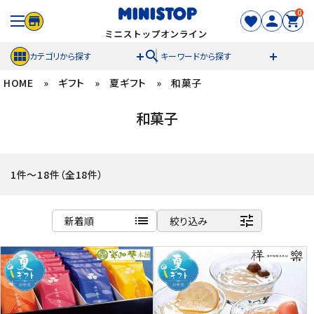
0
search
カテゴリから探す
キーワードから探す
HOME
»
ギフト
»
夏ギフト
»
和菓子
ACCOUNT MENU
和菓子
meeting_room
person
ログイン
新規登録
セール商品
1件～18件（全18件）
カテゴリから探す
list
tune
新着順
絞り込み
冷凍食品
商品名
新着順
スイーツ
発売日順
価格が安い
お菓子