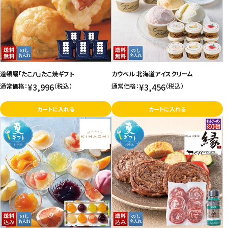
価格が高い
飲料
お気に入り登録数
酒類
日用品
道頓堀「たこ八」たこ焼ギフト
カウベル 北海道アイスクリーム
¥3,996
¥3,456
通常価格：
（税込）
通常価格：
（税込）
ギフト
カートに入れる
カートに入れる
セール
フードロス
ペット用品
SHOP GUIDE
ご利用ガイド