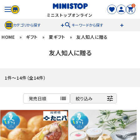
0
search
カテゴリから探す
キーワードから探す
HOME
»
ギフト
»
夏ギフト
»
友人知人に贈る
ACCOUNT MENU
友人知人に贈る
meeting_room
person
ログイン
新規登録
セール商品
1件～14件（全14件）
カテゴリから探す
list
tune
発売日順
絞り込み
冷凍食品
商品名
新着順
スイーツ
発売日順
価格が安い
お菓子