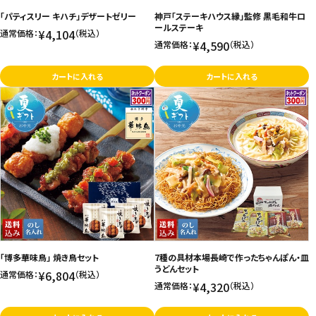
「パティスリー キハチ」デザートゼリー
神戸「ステーキハウス縁」監修 黒毛和牛ロ
お問い合わせ
ールステーキ
¥4,104
通常価格：
（税込）
¥4,590
通常価格：
（税込）
特定商取引法表示について
プライバシーポリシー
カートに入れる
カートに入れる
利用規約
会社概要
「博多華味鳥」 焼き鳥セット
7種の具材本場長崎で作ったちゃんぽん・皿
うどんセット
¥6,804
通常価格：
（税込）
¥4,320
通常価格：
（税込）