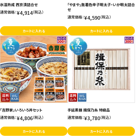
氷温熟成 西京漬詰合せ
「やまや」無着色辛子明太子・いか明太詰合
せ
¥4,914
通常価格：
（税込）
¥4,590
通常価格：
（税込）
カートに入れる
カートに入れる
「吉野家」いろいろ丼セット
手延素麺 揖保乃糸 特級品
¥4,806
¥3,780
通常価格：
（税込）
通常価格：
（税込）
カートに入れる
カートに入れる