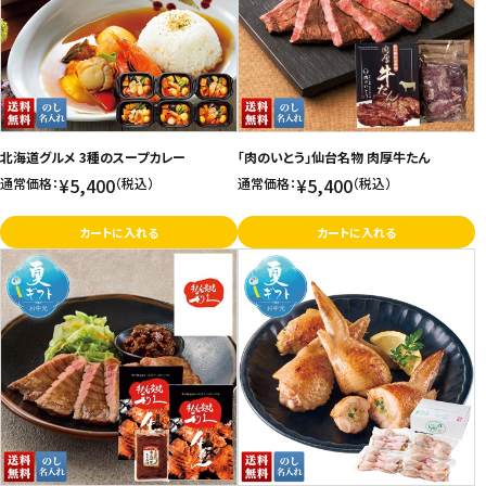
価格が高い
飲料
お気に入り登録数
酒類
日用品
北海道グルメ 3種のスープカレー
「肉のいとう」仙台名物 肉厚牛たん
¥5,400
¥5,400
通常価格：
（税込）
通常価格：
（税込）
ギフト
カートに入れる
カートに入れる
セール
フードロス
ペット用品
SHOP GUIDE
ご利用ガイド