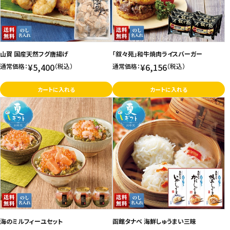
山賀 国産天然フグ唐揚げ
「叙々苑」和牛焼肉ライスバーガー
¥5,400
¥6,156
通常価格：
（税込）
通常価格：
（税込）
カートに入れる
カートに入れる
海のミルフィーユセット
函館タナベ 海鮮しゅうまい三昧