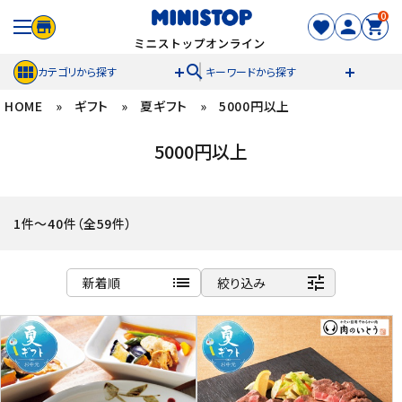
0
search
カテゴリから探す
キーワードから探す
HOME
»
ギフト
»
夏ギフト
»
5000円以上
ACCOUNT MENU
5000円以上
meeting_room
person
ログイン
新規登録
セール商品
1件～40件（全59件）
カテゴリから探す
list
tune
新着順
絞り込み
冷凍食品
商品名
新着順
スイーツ
発売日順
価格が安い
お菓子