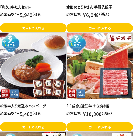
「利久」牛たんセット
水郷のとりやさん 手羽先餃子
お問い合わせ
¥5,940
¥6,048
通常価格：
（税込）
通常価格：
（税込）
特定商取引法表示について
カートに入れる
カートに入れる
プライバシーポリシー
利用規約
会社概要
松阪牛入り煮込みハンバーグ
「千成亭」近江牛 すき焼き用
¥5,400
¥10,800
通常価格：
（税込）
通常価格：
（税込）
カートに入れる
カートに入れる