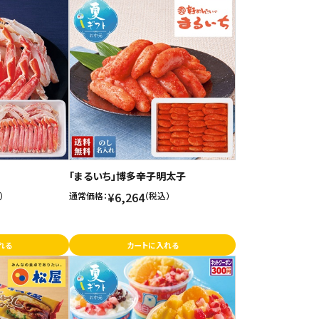
「まるいち」博多辛子明太子
¥6,264
）
通常価格：
（税込）
れる
カートに入れる