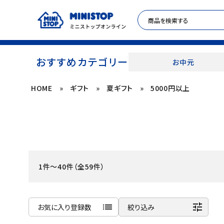
おすすめカテゴリー
お中元
HOME
»
ギフト
»
夏ギフト
»
5000円以上
ACCOUNT MENU
meeting_room
person
ログイン
新規登録
セール商品
1件～40件（全59件）
カテゴリから探す
冷凍食品
list
tune
お気に入り登録数
絞り込み