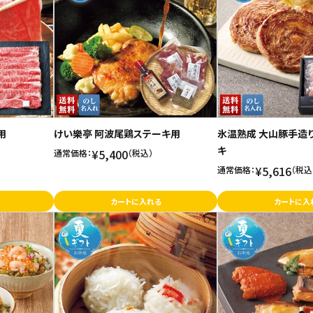
用
けい樂亭 阿波尾鶏ステーキ用
氷温熟成 大山豚手造
キ
¥5,400
通常価格：
（税込）
¥5,616
通常価格：
（税込
カートに入れる
カートに入