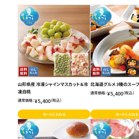
商品名
スイーツ
新着順
お菓子
発売日順
価格が安い
飲料
価格が高い
酒類
お気に入り登録数
日用品
ギフト
山形県産 冷凍シャインマスカット＆冷
北海道グルメ 3種のスー
凍白桃
セール
¥5,400
通常価格：
（税込）
¥5,400
通常価格：
（税込）
フードロス
カートに入れる
カートに入れる
ペット用品
SHOP GUIDE