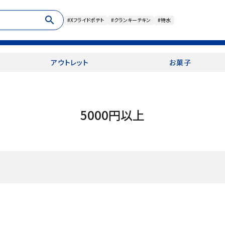
search
#Xフライドポテト
#クランキーチキン
#特水
アウトレット
お菓子
5000円以上