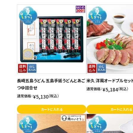
商品名
スイーツ
新着順
お菓子
発売日順
価格が安い
飲料
価格が高い
酒類
お気に入り登録数
日用品
ギフト
長崎五島うどん 五島手延うどんとあご
米久 洋風オードブルセッ
つゆ詰合せ
セール
¥5,184
通常価格：
（税込）
¥5,130
通常価格：
（税込）
フードロス
カートに入れる
カートに入れる
ペット用品
SHOP GUIDE