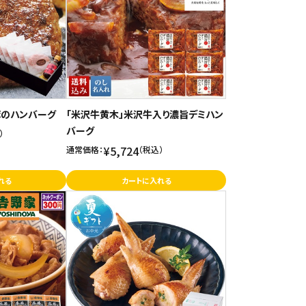
豚のハンバーグ
「米沢牛黄木」米沢牛入り濃旨デミハン
バーグ
）
¥5,724
通常価格：
（税込）
れる
カートに入れる