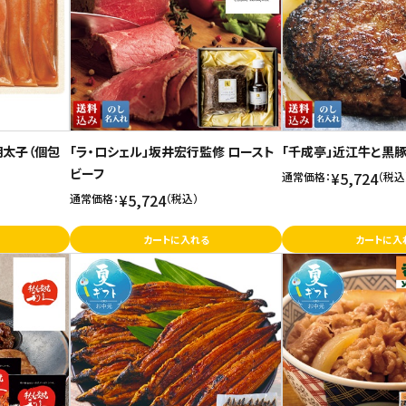
明太子（個包
「ラ・ロシェル」坂井宏行監修 ロースト
「千成亭」近江牛と黒
ビーフ
¥5,724
通常価格：
（税込
¥5,724
通常価格：
（税込）
カートに入れる
カートに入