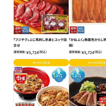
「フジチク」ふじ馬刺し赤身とユッケ詰
「かねふく」無着色からし
合せ
装）
¥5,724
¥5,724
通常価格：
（税込）
通常価格：
（税込）
カートに入れる
カートに入れる