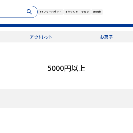
search
#Xフライドポテト
#クランキーチキン
#特水
アウトレット
お菓子
5000円以上