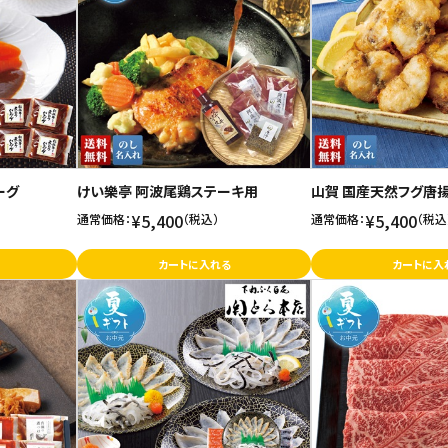
ーグ
けい樂亭 阿波尾鶏ステーキ用
山賀 国産天然フグ唐
¥5,400
¥5,400
通常価格：
（税込）
通常価格：
（税込
カートに入れる
カートに入