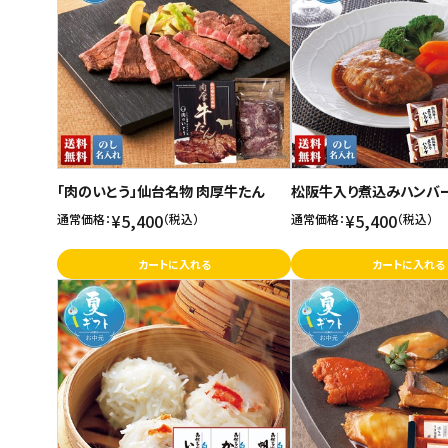
ご利用ガイド
お問い合わせ
特定商取引法表示について
プライバシーポリシー
「肉のいとう」仙台名物 肉厚牛たん
松阪牛入り煮込みハンバ
利用規約
¥5,400
¥5,400
通常価格：
（税込）
通常価格：
（税込）
会社概要
カートに入れる
カートに入れる