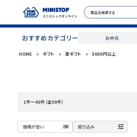
おすすめカテゴリー
お中元
HOME
»
ギフト
»
夏ギフト
»
5000円以上
ACCOUNT MENU
meeting_room
person
ログイン
新規登録
セール商品
1件～40件（全59件）
カテゴリから探す
冷凍食品
list
tune
価格が安い
絞り込み