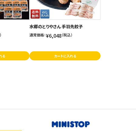
水郷のとりやさん 手羽先餃子
¥6,048
）
通常価格：
（税込）
れる
カートに入れる