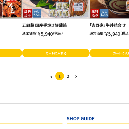
五郎藤 国産手焼き鰻蒲焼
「吉野家」牛丼詰合せ
¥5,940
¥5,940
通常価格：
（税込）
通常価格：
（税込
カートに入れる
カートに入
1
2
SHOP GUIDE