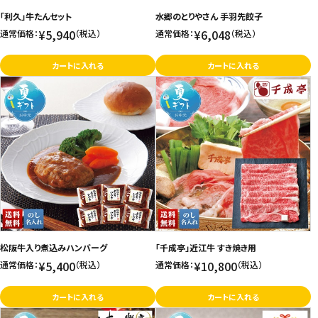
「利久」牛たんセット
水郷のとりやさん 手羽先餃子
お問い合わせ
¥5,940
¥6,048
通常価格：
（税込）
通常価格：
（税込）
特定商取引法表示について
カートに入れる
カートに入れる
プライバシーポリシー
利用規約
会社概要
松阪牛入り煮込みハンバーグ
「千成亭」近江牛 すき焼き用
¥5,400
¥10,800
通常価格：
（税込）
通常価格：
（税込）
カートに入れる
カートに入れる