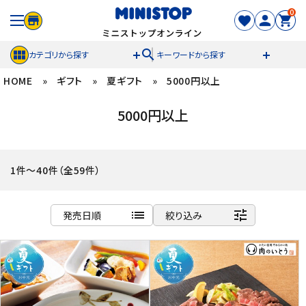
0
search
カテゴリから探す
キーワードから探す
HOME
»
ギフト
»
夏ギフト
»
5000円以上
ACCOUNT MENU
5000円以上
meeting_room
person
ログイン
新規登録
セール商品
1件～40件（全59件）
カテゴリから探す
list
tune
発売日順
絞り込み
冷凍食品
商品名
新着順
スイーツ
発売日順
価格が安い
お菓子