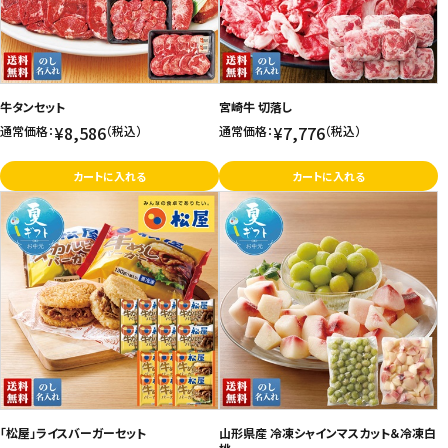
牛タンセット
宮崎牛 切落し
¥8,586
¥7,776
通常価格：
（税込）
通常価格：
（税込）
カートに入れる
カートに入れる
「松屋」ライスバーガーセット
山形県産 冷凍シャインマスカット＆冷凍白