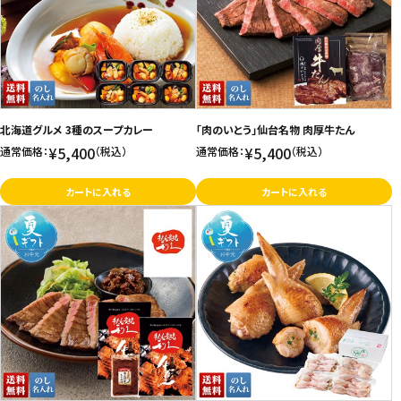
価格が高い
飲料
お気に入り登録数
酒類
日用品
北海道グルメ 3種のスープカレー
「肉のいとう」仙台名物 肉厚牛たん
¥5,400
¥5,400
通常価格：
（税込）
通常価格：
（税込）
ギフト
カートに入れる
カートに入れる
セール
フードロス
ペット用品
SHOP GUIDE
ご利用ガイド