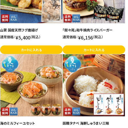
山賀 国産天然フグ唐揚げ
「叙々苑」和牛焼肉ライスバーガー
¥5,400
¥6,156
通常価格：
（税込）
通常価格：
（税込）
カートに入れる
カートに入れる
海のミルフィーユセット
函館タナベ 海鮮しゅうまい三昧