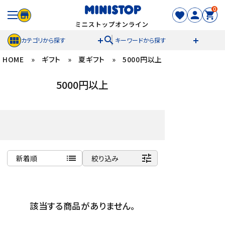
0
search
カテゴリから探す
キーワードから探す
HOME
»
ギフト
»
夏ギフト
»
5000円以上
ACCOUNT MENU
5000円以上
meeting_room
person
ログイン
新規登録
セール商品
カテゴリから探す
list
tune
新着順
絞り込み
冷凍食品
商品名
新着順
スイーツ
該当する商品がありません。
発売日順
価格が安い
お菓子