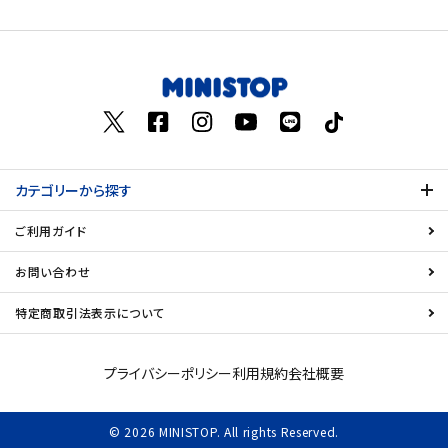
価格が高い
飲料
お気に入り登録数
酒類
日用品
カテゴリーから探す
ギフト
ご利用ガイド
セール
お問い合わせ
フードロス
特定商取引法表示について
ペット用品
プライバシーポリシー
利用規約
会社概要
SHOP GUIDE
© 2026 MINISTOP. All rights Reserved.
ご利用ガイド