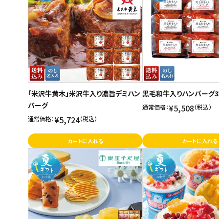
ご利用ガイド
お問い合わせ
特定商取引法表示について
プライバシーポリシー
「米沢牛黄木」米沢牛入り濃旨デミハン
黒毛和牛入りハンバーグ
利用規約
バーグ
¥5,508
通常価格：
（税込）
会社概要
¥5,724
通常価格：
（税込）
カートに入れる
カートに入れる