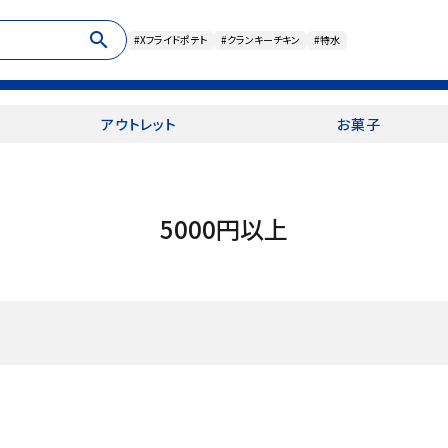
search
#Xフライドポテト
#クランキーチキン
#特水
アウトレット
お菓子
5000円以上