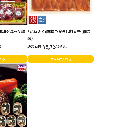
し赤身とユッケ詰
「かねふく」無着色からし明太子（個包
装）
¥5,724
）
通常価格：
（税込）
れる
カートに入れる