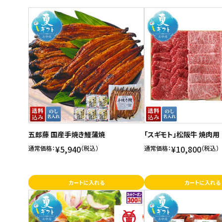
商品名
スイーツ
新着順
お菓子
発売日順
価格が安い
飲料
価格が高い
酒類
お気に入り登録数
日用品
ギフト
五郎藤 国産手焼き鰻蒲焼
「スギモト」松阪牛 焼肉用
セール
¥5,940
¥10,800
通常価格：
（税込）
通常価格：
（税込）
フードロス
カートに入れる
カートに入れる
ペット用品
SHOP GUIDE