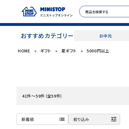
おすすめカテゴリー
お中元
HOME
»
ギフト
»
夏ギフト
»
5000円以上
ACCOUNT MENU
meeting_room
person
ログイン
新規登録
セール商品
41件～59件（全59件）
カテゴリから探す
冷凍食品
list
tune
新着順
絞り込み