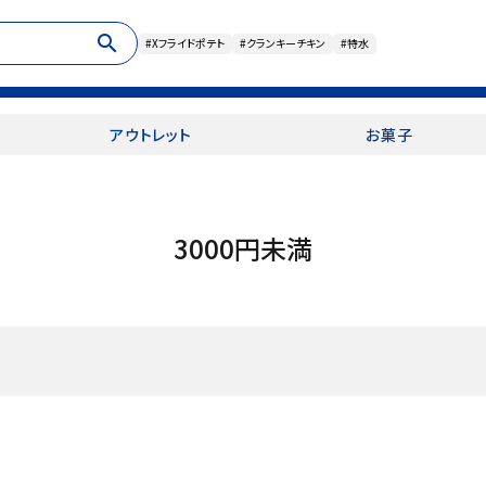
search
#Xフライドポテト
#クランキーチキン
#特水
アウトレット
お菓子
3000円未満