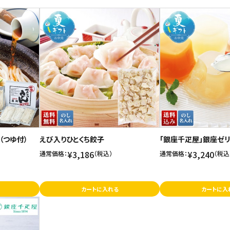
（つゆ付）
えび入りひとくち餃子
「銀座千疋屋」銀座ゼ
¥3,186
¥3,240
通常価格：
（税込）
通常価格：
（税込
カートに入れる
カートに入