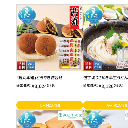
商品名
スイーツ
新着順
お菓子
発売日順
価格が安い
飲料
価格が高い
酒類
お気に入り登録数
日用品
ギフト
「茜丸本舗」どらやき詰合せ
包丁切りさぬき半生うどん
セール
¥3,024
¥3,186
通常価格：
（税込）
通常価格：
（税込）
フードロス
カートに入れる
カートに入れる
ペット用品
SHOP GUIDE