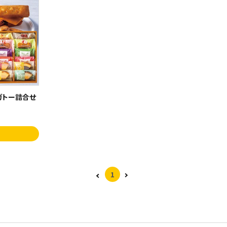
ガトー詰合せ
1