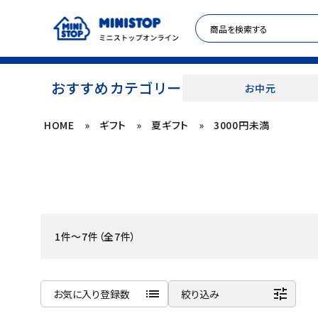
おすすめカテゴリー
お中元
HOME
»
ギフト
»
夏ギフト
»
3000円未満
ACCOUNT MENU
meeting_room
person
ログイン
新規登録
セール商品
1件～7件（全7件）
カテゴリから探す
冷凍食品
list
tune
お気に入り登録数
絞り込み