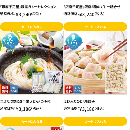
「銀座千疋屋」銀座ガトーセレクション
「銀座千疋屋」銀座3種のガトー詰合せ
お問い合わせ
¥3,240
¥3,240
通常価格：
（税込）
通常価格：
（税込）
特定商取引法表示について
カートに入れる
カートに入れる
プライバシーポリシー
利用規約
会社概要
包丁切りさぬき半生うどん（つゆ付）
えび入りひとくち餃子
¥3,186
¥3,186
通常価格：
（税込）
通常価格：
（税込）
カートに入れる
カートに入れる