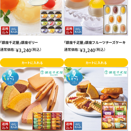
価格が高い
飲料
お気に入り登録数
酒類
日用品
「銀座千疋屋」銀座ゼリー
「銀座千疋屋」銀座フルーツチーズケーキ
¥3,240
¥3,240
通常価格：
（税込）
通常価格：
（税込）
ギフト
カートに入れる
カートに入れる
セール
フードロス
ペット用品
SHOP GUIDE
ご利用ガイド