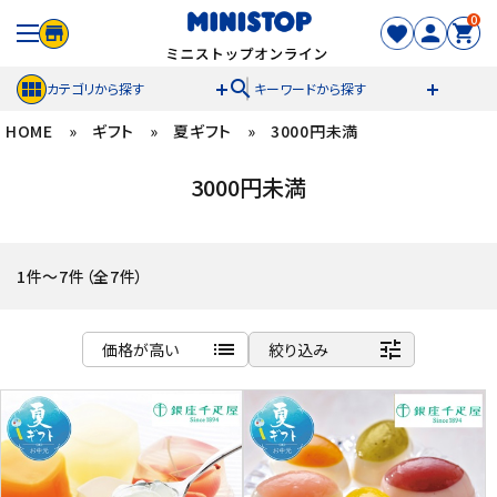
0
search
カテゴリから探す
キーワードから探す
HOME
»
ギフト
»
夏ギフト
»
3000円未満
ACCOUNT MENU
3000円未満
meeting_room
person
ログイン
新規登録
セール商品
1件～7件（全7件）
カテゴリから探す
list
tune
価格が高い
絞り込み
冷凍食品
商品名
新着順
スイーツ
発売日順
価格が安い
お菓子