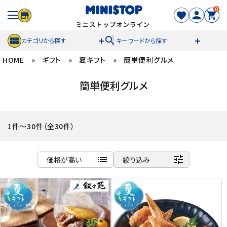
0
search
カテゴリから探す
キーワードから探す
HOME
»
ギフト
»
夏ギフト
»
簡単便利グルメ
ACCOUNT MENU
簡単便利グルメ
meeting_room
person
ログイン
新規登録
セール商品
1件～30件（全30件）
カテゴリから探す
list
tune
価格が高い
絞り込み
冷凍食品
商品名
新着順
スイーツ
発売日順
価格が安い
お菓子