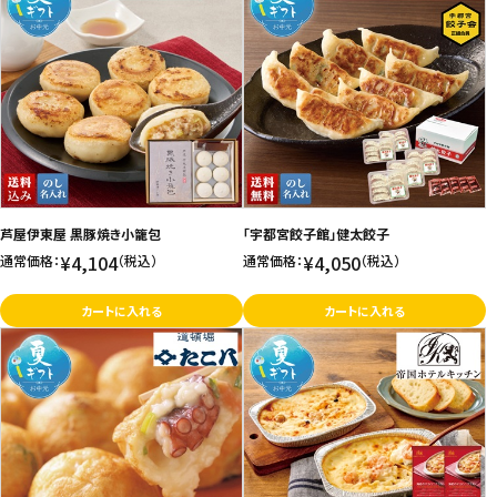
芦屋伊東屋 黒豚焼き小籠包
「宇都宮餃子館」健太餃子
¥4,104
¥4,050
通常価格：
（税込）
通常価格：
（税込）
カートに入れる
カートに入れる