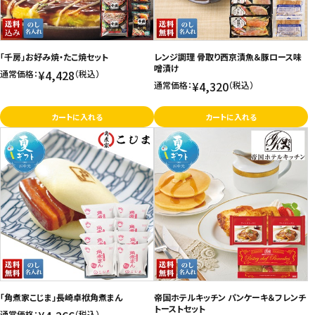
「千房」お好み焼・たこ焼セット
レンジ調理 骨取り西京漬魚＆豚ロース味
噌漬け
¥4,428
通常価格：
（税込）
¥4,320
通常価格：
（税込）
カートに入れる
カートに入れる
「角煮家こじま」長崎卓袱角煮まん
帝国ホテルキッチン パンケーキ＆フレンチ
トーストセット
通常価格：
（税込）