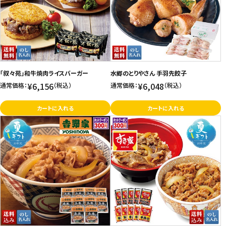
価格が高い
飲料
お気に入り登録数
酒類
日用品
「叙々苑」和牛焼肉ライスバーガー
水郷のとりやさん 手羽先餃子
¥6,156
¥6,048
通常価格：
（税込）
通常価格：
（税込）
ギフト
カートに入れる
カートに入れる
セール
フードロス
ペット用品
SHOP GUIDE
ご利用ガイド