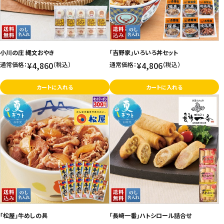
小川の庄 縄文おやき
「吉野家」いろいろ丼セット
¥4,860
¥4,806
通常価格：
（税込）
通常価格：
（税込）
カートに入れる
カートに入れる
「松屋」牛めしの具
「長崎一番」ハトシロール詰合せ