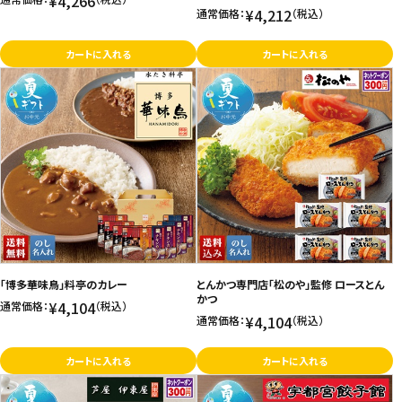
¥4,266
¥4,212
通常価格：
（税込）
カートに入れる
カートに入れる
「博多華味鳥」料亭のカレー
とんかつ専門店「松のや」監修 ロースとん
かつ
¥4,104
通常価格：
（税込）
¥4,104
通常価格：
（税込）
カートに入れる
カートに入れる