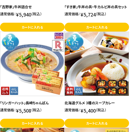
「吉野家」牛丼詰合せ
「すき家」牛丼の具・牛カルビ丼の具セット
お問い合わせ
¥5,940
¥5,724
通常価格：
（税込）
通常価格：
（税込）
特定商取引法表示について
カートに入れる
カートに入れる
プライバシーポリシー
利用規約
会社概要
「リンガーハット」長崎ちゃんぽん
北海道グルメ 3種のスープカレー
¥5,508
¥5,400
通常価格：
（税込）
通常価格：
（税込）
カートに入れる
カートに入れる