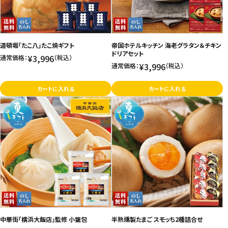
道頓堀「たこ八」たこ焼ギフト
帝国ホテルキッチン 海老グラタン＆チキン
ドリアセット
¥3,996
通常価格：
（税込）
¥3,996
通常価格：
（税込）
カートに入れる
カートに入れる
中華街「横浜大飯店」監修 小籠包
半熟燻製たまご スモッち2種詰合せ