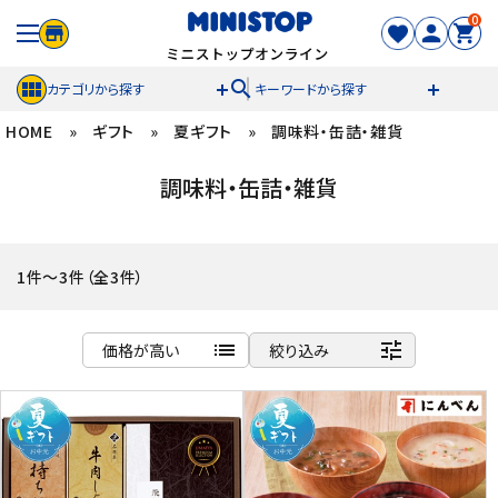
0
search
カテゴリから探す
キーワードから探す
HOME
»
ギフト
»
夏ギフト
»
調味料・缶詰・雑貨
ACCOUNT MENU
調味料・缶詰・雑貨
meeting_room
person
ログイン
新規登録
セール商品
1件～3件（全3件）
カテゴリから探す
list
tune
価格が高い
絞り込み
冷凍食品
商品名
新着順
スイーツ
発売日順
価格が安い
お菓子