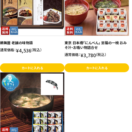
価格が高い
飲料
お気に入り登録数
酒類
日用品
鵜舞屋 老舗の味物語
東京 日本橋「にんべん」 至福の一椀 おみ
そ汁・お吸い物詰合せ
¥4,536
通常価格：
（税込）
¥3,780
通常価格：
（税込）
ギフト
カートに入れる
カートに入れる
セール
フードロス
ペット用品
SHOP GUIDE
ご利用ガイド