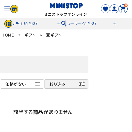
0
search
カテゴリから探す
キーワードから探す
HOME
»
ギフト
»
夏ギフト
ACCOUNT MENU
meeting_room
person
ログイン
新規登録
セール商品
list
tune
価格が安い
絞り込み
カテゴリから探す
商品名
冷凍食品
新着順
該当する商品がありません。
発売日順
スイーツ
価格が安い
価格が高い
お菓子