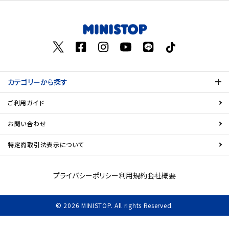
お気に入り登録数
飲料
酒類
日用品
カテゴリーから探す
ギフト
ご利用ガイド
セール
お問い合わせ
特定商取引法表示について
フードロス
ペット用品
プライバシーポリシー
利用規約
会社概要
SHOP GUIDE
© 2026 MINISTOP. All rights Reserved.
ご利用ガイド