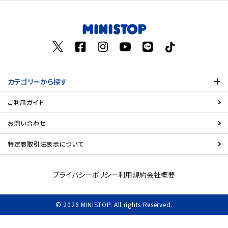
お気に入り登録数
飲料
酒類
日用品
カテゴリーから探す
ギフト
ご利用ガイド
セール
お問い合わせ
特定商取引法表示について
フードロス
ペット用品
プライバシーポリシー
利用規約
会社概要
SHOP GUIDE
© 2026 MINISTOP. All rights Reserved.
ご利用ガイド