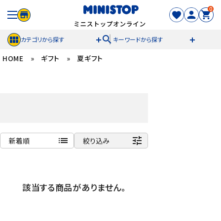
0
search
カテゴリから探す
キーワードから探す
HOME
»
ギフト
»
夏ギフト
ACCOUNT MENU
meeting_room
person
ログイン
新規登録
セール商品
list
tune
新着順
絞り込み
カテゴリから探す
商品名
冷凍食品
新着順
該当する商品がありません。
発売日順
スイーツ
価格が安い
価格が高い
お菓子