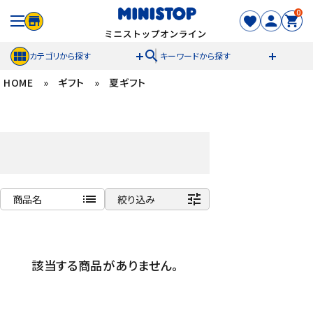
0
search
カテゴリから探す
キーワードから探す
HOME
»
ギフト
»
夏ギフト
ACCOUNT MENU
meeting_room
person
ログイン
新規登録
セール商品
list
tune
商品名
絞り込み
カテゴリから探す
商品名
冷凍食品
新着順
該当する商品がありません。
発売日順
スイーツ
価格が安い
価格が高い
お菓子