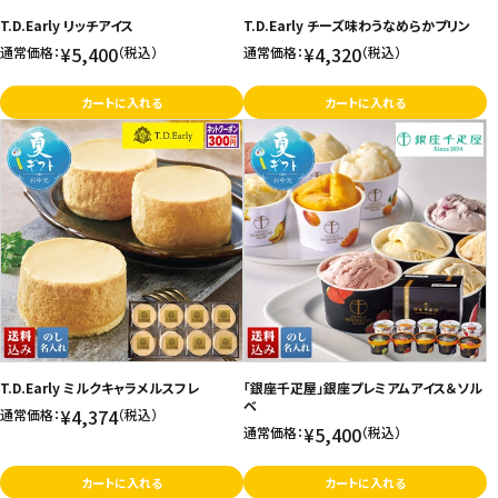
T.D.Early リッチアイス
T.D.Early チーズ味わうなめらかプリン
お問い合わせ
¥5,400
¥4,320
通常価格：
（税込）
通常価格：
（税込）
特定商取引法表示について
カートに入れる
カートに入れる
プライバシーポリシー
利用規約
会社概要
T.D.Early ミルクキャラメルスフレ
「銀座千疋屋」銀座プレミアムアイス＆ソル
ベ
¥4,374
通常価格：
（税込）
¥5,400
通常価格：
（税込）
カートに入れる
カートに入れる