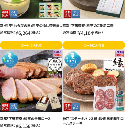
京・料亭「わらびの里」料亭の冷し茶碗蒸し
京都「下鴨茶寮」料亭のご馳走二撰
¥6,264
¥4,104
通常価格：
（税込）
通常価格：
（税込）
カートに入れる
カートに入れる
京都「下鴨茶寮」料亭の合鴨ロース
神戸「ステーキハウス縁」監修 黒毛和牛ロ
ールステーキ
¥6,156
通常価格：
（税込）