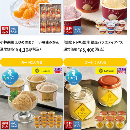
価格が高い
飲料
お気に入り登録数
酒類
日用品
小林果園 えひめのあまーい冷凍みかん
「銀座トトキ」監修 銀座バラエティアイス
¥4,104
¥5,400
通常価格：
（税込）
通常価格：
（税込）
ギフト
カートに入れる
カートに入れる
セール
フードロス
ペット用品
SHOP GUIDE
ご利用ガイド