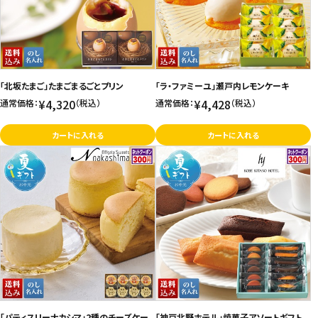
「北坂たまご」たまごまるごとプリン
「ラ・ファミーユ」瀬戸内レモンケーキ
¥4,320
¥4,428
通常価格：
（税込）
通常価格：
（税込）
カートに入れる
カートに入れる
「パティスリーナカシマ」2種のチーズケー
「神戸北野ホテル」焼菓子アソートギフト