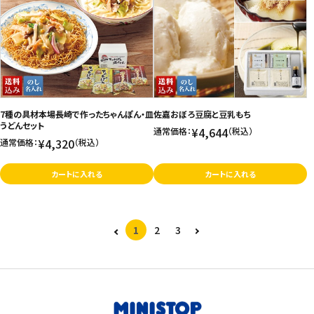
7種の具材本場長崎で作ったちゃんぽん・皿
佐嘉おぼろ豆腐と豆乳もち
うどんセット
¥4,644
通常価格：
（税込）
¥4,320
通常価格：
（税込）
カートに入れる
カートに入れる
1
2
3