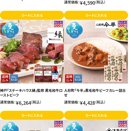
¥4,590
通常価格：
（税込）
カートに入れる
カートに入れる
神戸「ステーキハウス縁」監修 黒毛和牛ロ
人形町「今半」黒毛和牛ビーフカレー詰合
ーストビーフ
せ
¥6,264
¥4,428
通常価格：
（税込）
通常価格：
（税込）
カートに入れる
カートに入れる