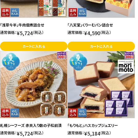
「浅草今半」牛肉佃煮詰合せ
「八天堂」くりーむパン詰合せ
¥5,724
¥4,590
通常価格：
（税込）
通常価格：
（税込）
カートに入れる
カートに入れる
札幌シーフーズ 赤貝入り数の子松前漬
「もりもと」ハスカップジュエリー
¥5,724
¥5,184
通常価格：
（税込）
通常価格：
（税込）