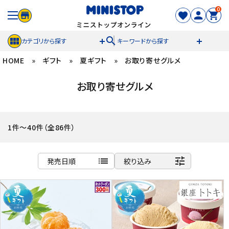
0
search
カテゴリから探す
キーワードから探す
HOME
»
ギフト
»
夏ギフト
»
お取り寄せグルメ
ACCOUNT MENU
お取り寄せグルメ
meeting_room
person
ログイン
新規登録
セール商品
1件～40件（全86件）
カテゴリから探す
list
tune
発売日順
絞り込み
冷凍食品
商品名
新着順
スイーツ
発売日順
価格が安い
お菓子