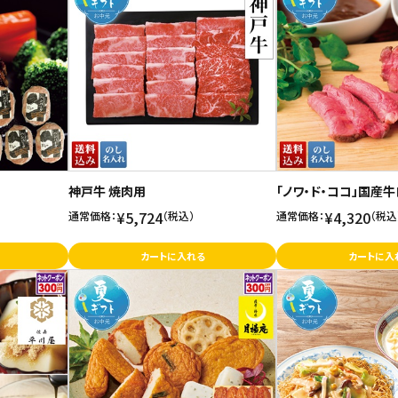
神戸牛 焼肉用
「ノワ・ド・ココ」国産
¥5,724
¥4,320
通常価格：
（税込）
通常価格：
（税込
カートに入れる
カートに入