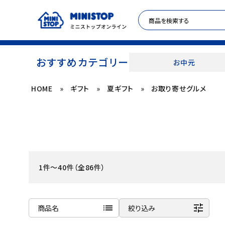
おすすめカテゴリー
お中元
HOME
»
ギフト
»
夏ギフト
»
お取り寄せグルメ
ACCOUNT MENU
meeting_room
person
ログイン
新規登録
セール商品
1件～40件（全86件）
カテゴリから探す
冷凍食品
list
tune
商品名
絞り込み