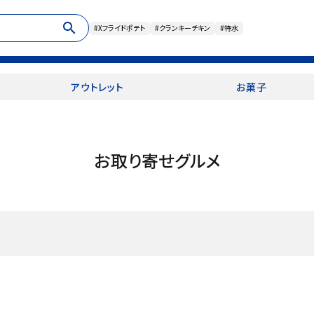
search
#Xフライドポテト
#クランキーチキン
#特水
アウトレット
お菓子
お取り寄せグルメ