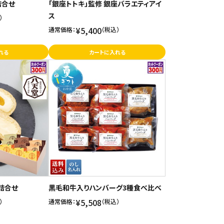
詰合せ
「銀座トトキ」監修 銀座バラエティアイ
ス
）
¥5,400
通常価格：
（税込）
れる
カートに入れる
詰合せ
黒毛和牛入りハンバーグ3種食べ比べ
¥5,508
）
通常価格：
（税込）