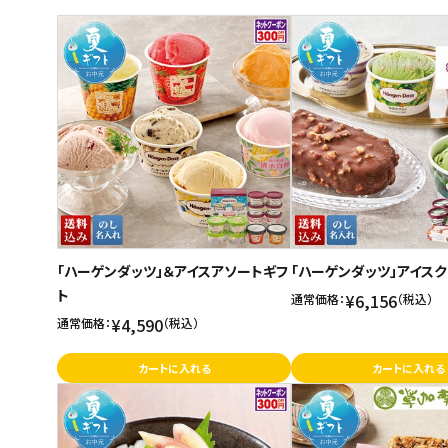
スイーツ
商品名
新着順
お菓子
発売日順
価格が安い
飲料
価格が高い
酒類
お気に入り登録数
日用品
ギフト
「ハーゲンダッツ」＆アイスアソートギフ
「ハーゲンダッツ」アイス
ト
セール
¥6,156
通常価格：
（税込）
¥4,590
通常価格：
（税込）
フードロス
カートに入れる
カートに入れる
ペット用品
SHOP GUIDE