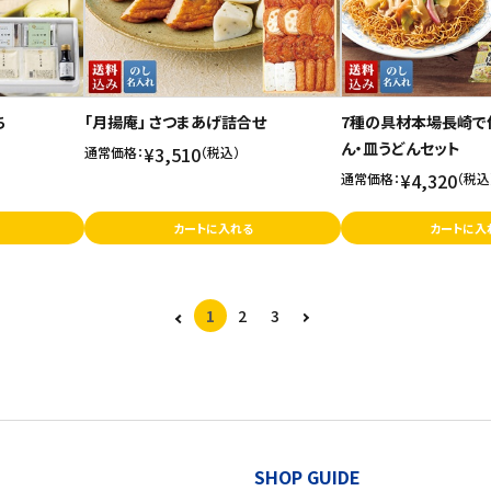
ち
「月揚庵」 さつまあげ詰合せ
7種の具材本場長崎で
ん・皿うどんセット
¥3,510
通常価格：
（税込）
¥4,320
通常価格：
（税込
カートに入れる
カートに入
1
2
3
SHOP GUIDE