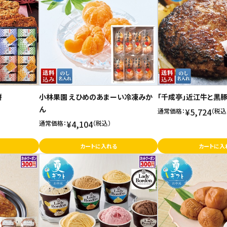
餅
小林果園 えひめのあまーい冷凍みか
「千成亭」近江牛と黒
ん
¥5,724
通常価格：
（税込
¥4,104
通常価格：
（税込）
カートに入れる
カートに入