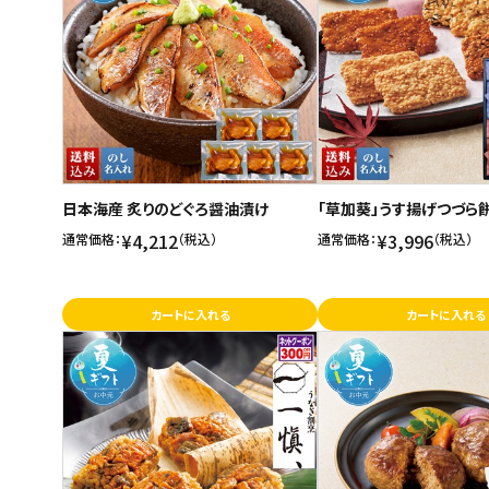
ご利用ガイド
お問い合わせ
特定商取引法表示について
プライバシーポリシー
日本海産 炙りのどぐろ醤油漬け
「草加葵」うす揚げつづら
利用規約
¥4,212
¥3,996
通常価格：
（税込）
通常価格：
（税込）
会社概要
カートに入れる
カートに入れる