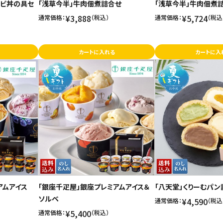
ルビ丼の具セ
「浅草今半」牛肉佃煮詰合せ
「浅草今半」牛肉佃煮
¥3,888
¥5,724
通常価格：
（税込）
通常価格：
（税込
カートに入れる
カートに入
アムアイス
「銀座千疋屋」銀座プレミアムアイス＆
「八天堂」くりーむパン
ソルベ
¥4,590
通常価格：
（税込
¥5,400
通常価格：
（税込）