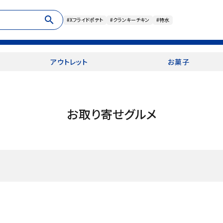
search
#Xフライドポテト
#クランキーチキン
#特水
アウトレット
お菓子
お取り寄せグルメ