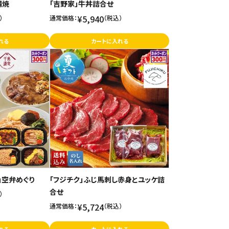
蒲焼
「吉野家」牛丼詰合せ
¥5,940
）
通常価格：
（税込）
れる
カートに入れる
」空弁めぐり
「フジチク」ふじ馬刺し赤身とユッケ詰
合せ
）
¥5,724
通常価格：
（税込）