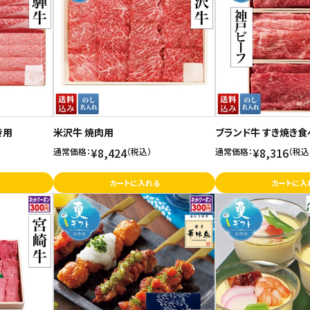
き用
米沢牛 焼肉用
ブランド牛 すき焼き
¥8,424
¥8,316
通常価格：
（税込）
通常価格：
（税込
カートに入れる
カートに入