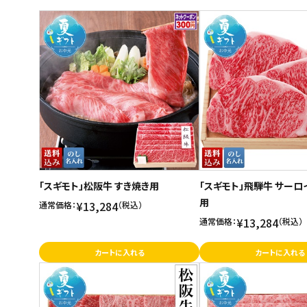
商品名
スイーツ
新着順
お菓子
発売日順
価格が安い
飲料
価格が高い
酒類
お気に入り登録数
日用品
ギフト
「スギモト」松阪牛 すき焼き用
「スギモト」飛騨牛 サー
用
セール
¥13,284
通常価格：
（税込）
¥13,284
通常価格：
（税込）
フードロス
カートに入れる
カートに入れる
ペット用品
SHOP GUIDE