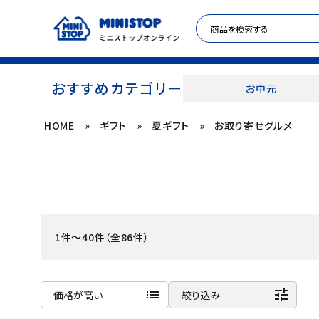
おすすめカテゴリー
お中元
HOME
»
ギフト
»
夏ギフト
»
お取り寄せグルメ
ACCOUNT MENU
meeting_room
person
ログイン
新規登録
セール商品
1件～40件（全86件）
カテゴリから探す
冷凍食品
list
tune
価格が高い
絞り込み