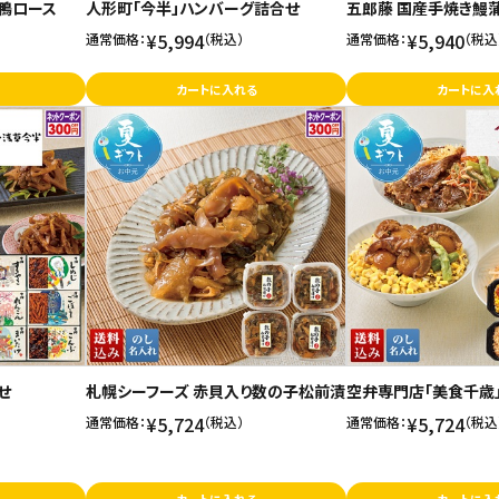
鴨ロース
人形町「今半」ハンバーグ詰合せ
五郎藤 国産手焼き鰻
¥5,994
¥5,940
通常価格：
（税込）
通常価格：
（税込
カートに入れる
カートに入
せ
札幌シーフーズ 赤貝入り数の子松前漬
空弁専門店「美食千歳
¥5,724
¥5,724
通常価格：
（税込）
通常価格：
（税込