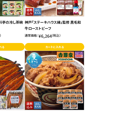
」料亭の冷し茶碗
神戸「ステーキハウス縁」監修 黒毛和
牛ローストビーフ
¥6,264
）
通常価格：
（税込）
れる
カートに入れる