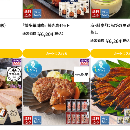
級）
「博多華味鳥」 焼き鳥セット
京・料亭「わらびの里
蒸し
¥6,804
通常価格：
（税込）
¥6,264
通常価格：
（税込
カートに入れる
カートに入