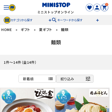
0
search
カテゴリから探す
キーワードから探す
HOME
»
ギフト
»
夏ギフト
»
麺類
ACCOUNT MENU
麺類
meeting_room
person
ログイン
新規登録
セール商品
1件～14件（全14件）
カテゴリから探す
list
tune
新着順
絞り込み
冷凍食品
商品名
新着順
スイーツ
発売日順
価格が安い
お菓子