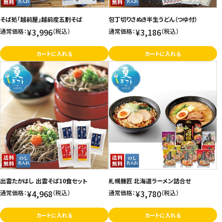
お問い合わせ
そば処「越前屋」越前産五割そば
包丁切りさぬき半生うどん（つゆ付）
¥3,996
¥3,186
通常価格：
（税込）
通常価格：
（税込）
特定商取引法表示について
プライバシーポリシー
カートに入れる
カートに入れる
利用規約
会社概要
出雲たかはし 出雲そば10食セット
札幌麺匠 北海道ラーメン詰合せ
¥4,968
¥3,780
通常価格：
（税込）
通常価格：
（税込）
カートに入れる
カートに入れる