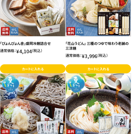
価格が高い
飲料
お気に入り登録数
酒類
日用品
「ぴょんぴょん舎」盛岡冷麺詰合せ
「花山うどん」 三種のつゆで味わう老舗の
三涼麺
¥4,104
通常価格：
（税込）
¥3,996
通常価格：
（税込）
ギフト
カートに入れる
カートに入れる
セール
フードロス
ペット用品
SHOP GUIDE
ご利用ガイド