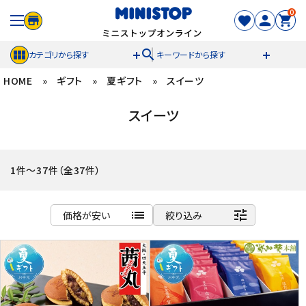
0
search
カテゴリから探す
キーワードから探す
HOME
»
ギフト
»
夏ギフト
»
スイーツ
ACCOUNT MENU
スイーツ
meeting_room
person
ログイン
新規登録
セール商品
1件～37件（全37件）
カテゴリから探す
list
tune
価格が安い
絞り込み
冷凍食品
商品名
新着順
スイーツ
発売日順
価格が安い
お菓子