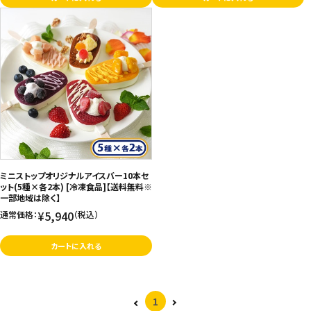
ミニストップオリジナルアイスバー10本セ
ット(5種×各2本) [冷凍食品]【送料無料※
一部地域は除く】
¥5,940
通常価格：
（税込）
カートに入れる
1