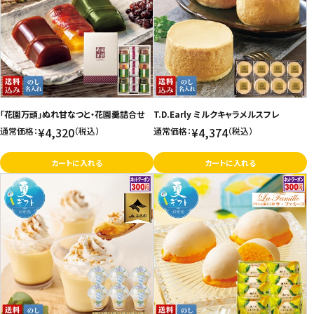
「花園万頭」ぬれ甘なつと・花園羹詰合せ
T.D.Early ミルクキャラメルスフレ
¥4,320
¥4,374
通常価格：
（税込）
通常価格：
（税込）
カートに入れる
カートに入れる