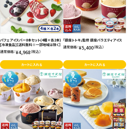
パフェアイスバー8本セット(4種×各2本)
「銀座トトキ」監修 銀座バラエティアイス
[冷凍食品]【送料無料※一部地域は除く】
¥5,400
通常価格：
（税込）
¥4,968
通常価格：
（税込）
カートに入れる
カートに入れる