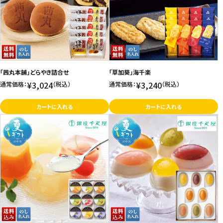
価格が高い
飲料
お気に入り登録数
酒類
日用品
「茜丸本舗」どらやき詰合せ
「草加葵」海千楽
¥3,024
¥3,240
通常価格：
（税込）
通常価格：
（税込）
ギフト
カートに入れる
カートに入れる
セール
フードロス
ペット用品
SHOP GUIDE
ご利用ガイド