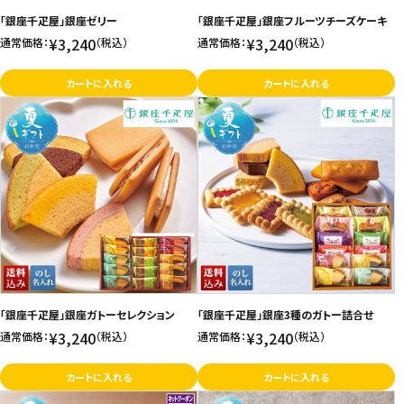
「銀座千疋屋」銀座ゼリー
「銀座千疋屋」銀座フルーツチーズケーキ
お問い合わせ
¥3,240
¥3,240
通常価格：
（税込）
通常価格：
（税込）
特定商取引法表示について
カートに入れる
カートに入れる
プライバシーポリシー
利用規約
会社概要
「銀座千疋屋」銀座ガトーセレクション
「銀座千疋屋」銀座3種のガトー詰合せ
¥3,240
¥3,240
通常価格：
（税込）
通常価格：
（税込）
カートに入れる
カートに入れる