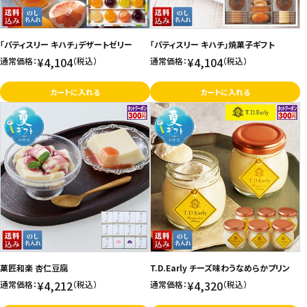
「パティスリー キハチ」デザートゼリー
「パティスリー キハチ」焼菓子ギフト
¥4,104
¥4,104
通常価格：
（税込）
通常価格：
（税込）
カートに入れる
カートに入れる
菓匠和楽 杏仁豆腐
T.D.Early チーズ味わうなめらかプリン
¥4,212
¥4,320
通常価格：
（税込）
通常価格：
（税込）