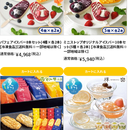
価格が高い
飲料
お気に入り登録数
酒類
日用品
パフェアイスバー8本セット(4種×各2本)
ミニストップオリジナルアイスバー10本セ
[冷凍食品]【送料無料※一部地域は除く】
ット(5種×各2本) [冷凍食品]【送料無料※
一部地域は除く】
¥4,968
通常価格：
（税込）
ギフト
¥5,940
通常価格：
（税込）
セール
カートに入れる
カートに入れる
フードロス
ペット用品
SHOP GUIDE
ご利用ガイド