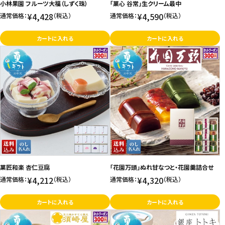
小林果園 フルーツ大福（しずく珠）
「菓心 谷常」生クリーム最中
¥4,428
¥4,590
通常価格：
（税込）
通常価格：
（税込）
カートに入れる
カートに入れる
菓匠和楽 杏仁豆腐
「花園万頭」ぬれ甘なつと・花園羹詰合せ
¥4,212
¥4,320
通常価格：
（税込）
通常価格：
（税込）
カートに入れる
カートに入れる