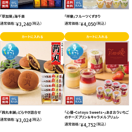
お問い合わせ
「草加葵」海千楽
「祥樂」フルーツくずきり
特定商取引法表示について
¥3,240
¥4,050
通常価格：
（税込）
通常価格：
（税込）
プライバシーポリシー
カートに入れる
カートに入れる
利用規約
会社概要
「茜丸本舗」どらやき詰合せ
「心優ｰCotoyu Sweetsｰ」あまおういちご
のチーズプリン＆キャラメルブリュレ
¥3,024
通常価格：
（税込）
¥4,752
通常価格：
（税込）