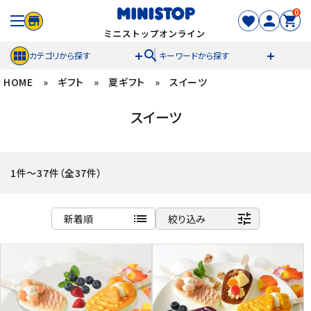
0
search
カテゴリから探す
キーワードから探す
HOME
»
ギフト
»
夏ギフト
»
スイーツ
ACCOUNT MENU
スイーツ
meeting_room
person
ログイン
新規登録
セール商品
1件～37件（全37件）
カテゴリから探す
list
tune
新着順
絞り込み
冷凍食品
商品名
新着順
スイーツ
発売日順
価格が安い
お菓子