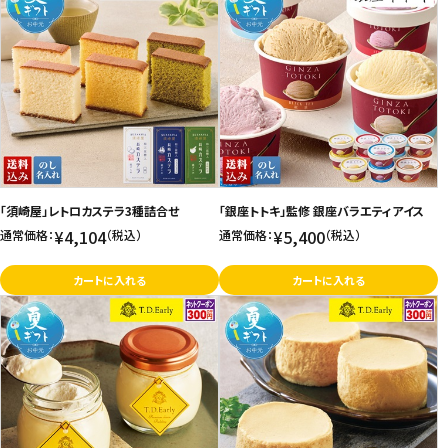
「須崎屋」レトロカステラ3種詰合せ
「銀座トトキ」監修 銀座バラエティアイス
¥4,104
¥5,400
通常価格：
（税込）
通常価格：
（税込）
カートに入れる
カートに入れる