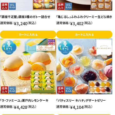
「銀座千疋屋」銀座3種のガトー詰合せ
「亀じるし」ふわふわクリーミー生どら焼き
¥3,240
¥3,402
通常価格：
（税込）
通常価格：
（税込）
カートに入れる
カートに入れる
「ラ・ファミーユ」瀬戸内レモンケーキ
「パティスリー キハチ」デザートゼリー
¥4,428
¥4,104
通常価格：
（税込）
通常価格：
（税込）