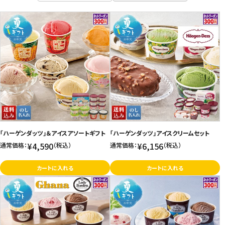
商品名
お問い合わせ
新着順
特定商取引法表示について
発売日順
プライバシーポリシー
価格が安い
利用規約
価格が高い
お気に入り登録数
会社概要
「ハーゲンダッツ」＆アイスアソートギフト
「ハーゲンダッツ」アイスクリームセット
¥4,590
¥6,156
通常価格：
（税込）
通常価格：
（税込）
カートに入れる
カートに入れる