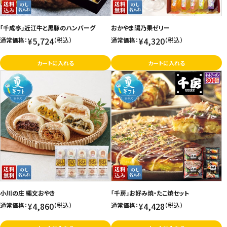
「千成亭」近江牛と黒豚のハンバーグ
おかやま陽乃果ゼリー
¥5,724
¥4,320
通常価格：
（税込）
通常価格：
（税込）
カートに入れる
カートに入れる
小川の庄 縄文おやき
「千房」お好み焼・たこ焼セット
¥4,860
¥4,428
通常価格：
（税込）
通常価格：
（税込）