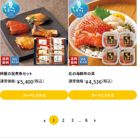
絆屋の旨煮魚セット
北の海鮮丼の具
¥5,400
¥4,536
通常価格：
（税込）
通常価格：
（税込）
カートに入れる
カートに入れる
1
2
3
...
6