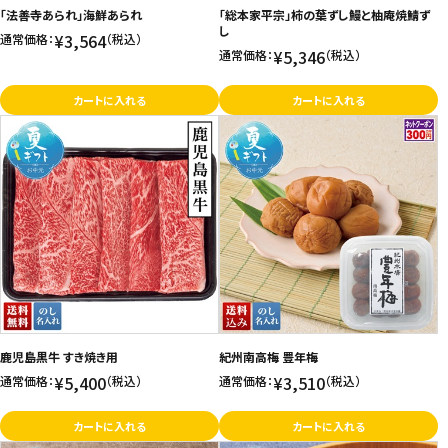
「法善寺あられ」海鮮あられ
「総本家平宗」柿の葉ずし鰻と柚庵焼鯖ず
し
¥3,564
通常価格：
（税込）
¥5,346
通常価格：
（税込）
カートに入れる
カートに入れる
鹿児島黒牛 すき焼き用
紀州南高梅 豊年梅
¥5,400
¥3,510
通常価格：
（税込）
通常価格：
（税込）
カートに入れる
カートに入れる