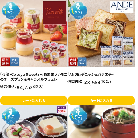
「心優ｰCotoyu Sweetsｰ」あまおういちご
「ANDE」デニッシュバラエティ
のチーズプリン＆キャラメルブリュレ
¥3,564
通常価格：
（税込）
¥4,752
通常価格：
（税込）
カートに入れる
カートに入れる