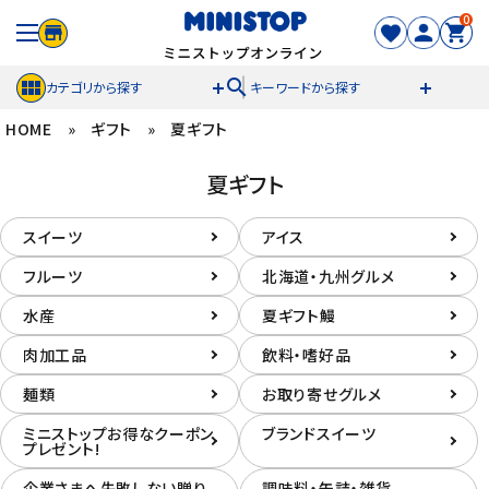
0
search
カテゴリから探す
キーワードから探す
HOME
»
ギフト
»
夏ギフト
ACCOUNT MENU
夏ギフト
meeting_room
person
ログイン
新規登録
スイーツ
アイス
セール商品
フルーツ
北海道・九州グルメ
水産
夏ギフト鰻
カテゴリから探す
肉加工品
飲料・嗜好品
冷凍食品
麺類
お取り寄せグルメ
スイーツ
ミニストップお得なクーポン
ブランドスイーツ
プレゼント!
お菓子
企業さまへ失敗しない贈り
調味料・缶詰・雑貨