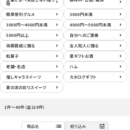
物
飲料
簡単便利グルメ
3000円未満
3000円～4000円未満
4000円～5000円未満
酒類
5000円以上
自分へのご褒美
日用品
両親親戚に贈る
友人知人に贈る
ギフト
和菓子
夏ギフトお酒
老舗・名店
ハム
セール
推しキャラスイーツ
カタログギフト
フードロス
夏の涼の彩りスイーツ
ペット用品
1件～40件（全219件）
SHOP GUIDE
list
tune
商品名
絞り込み
ご利用ガイド