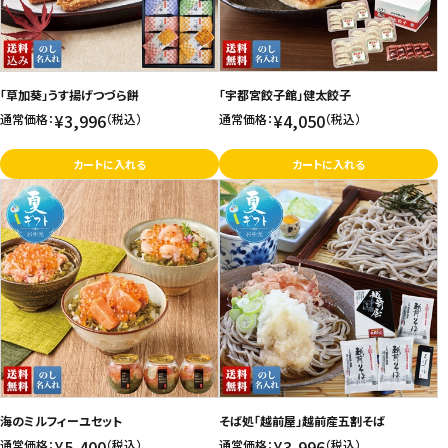
「草加葵」うす揚げつづら餅
「宇都宮餃子館」健太餃子
¥3,996
¥4,050
通常価格：
（税込）
通常価格：
（税込）
カートに入れる
カートに入れる
海のミルフィーユセット
そば処「越前屋」越前産五割そば
¥5,400
¥3,996
通常価格：
（税込）
通常価格：
（税込）