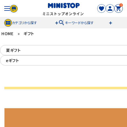
0
search
カテゴリから探す
キーワードから探す
HOME
»
ギフト
ACCOUNT MENU
夏ギフト
meeting_room
person
ログイン
新規登録
eギフト
セール商品
カテゴリから探す
冷凍食品
スイーツ
お菓子