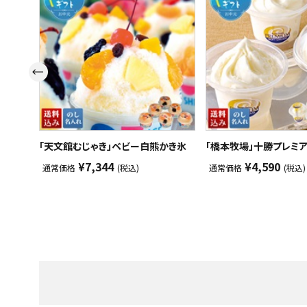
スイーツ
お菓子
飲料
酒類
日用品
「天文館むじゃき」ベビー白熊かき氷
「橋本牧場」十勝プレミ
¥7,344
¥4,590
通常価格
(税込)
通常価格
(税込)
ギフト
セール
フードロス
ペット用品
SHOP GUIDE