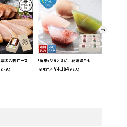
料亭の合鴨ロース
「祥樂」やまとえにし葛餅詰合せ
小林果園 フ
¥4,104
¥4
(税込)
通常価格
(税込)
通常価格