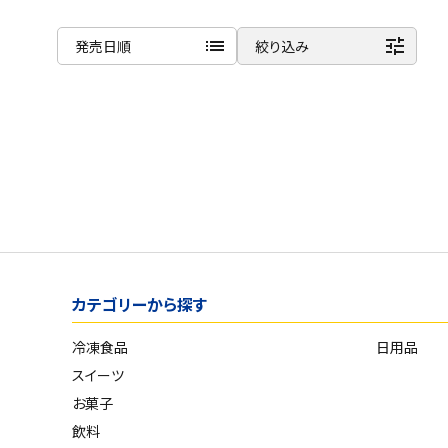
list
tune
発売日順
絞り込み
ご利用ガイド
商品名
お問い合わせ
新着順
特定商取引法表示について
発売日順
プライバシーポリシー
価格が安い
利用規約
価格が高い
会社概要
お気に入り登録数
カテゴリーから探す
冷凍食品
日用品
スイーツ
お菓子
飲料