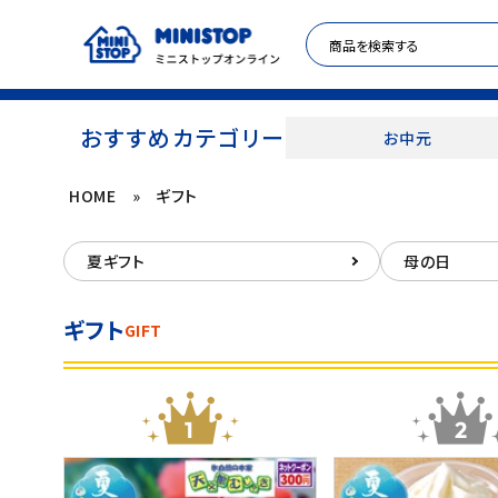
おすすめカテゴリー
お中元
HOME
»
ギフト
ACCOUNT MENU
夏ギフト
母の日
meeting_room
person
ログイン
新規登録
ギフト
GIFT
セール商品
カテゴリから探す
冷凍食品