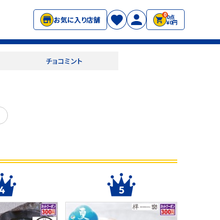
0
0点
お気に入り店舗
¥0円
チョコミント