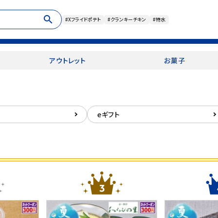
search
#Xフライドポテト
#クランキーチキン
#特水
アウトレット
お菓子
eギフト