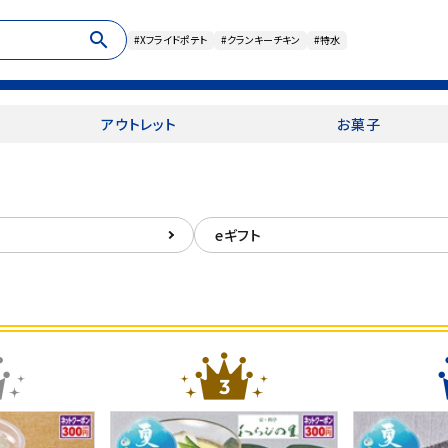
search
#Xフライドポテト
#クランキーチキン
#特水
アウトレット
お菓子
eギフト