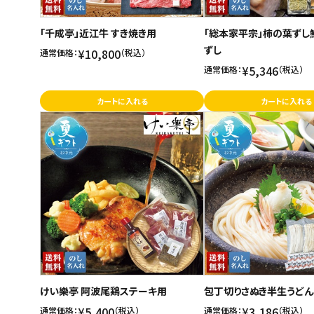
「千成亭」近江牛 すき焼き用
「総本家平宗」柿の葉ずし
ずし
¥10,800
通常価格：
（税込）
¥5,346
通常価格：
（税込）
カートに入れる
カートに入れる
けい樂亭 阿波尾鶏ステーキ用
包丁切りさぬき半生うどん
¥5,400
¥3,186
通常価格：
（税込）
通常価格：
（税込）