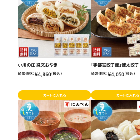
小川の庄 縄文おやき
「宇都宮餃子館」健太餃子
¥4,860
¥4,050
通常価格：
（税込）
通常価格：
（税込）
カートに入れる
カートに入れる