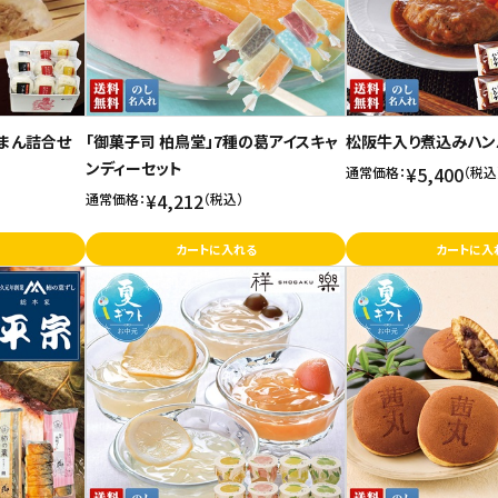
まん詰合せ
「御菓子司 柏鳥堂」7種の葛アイスキャ
松阪牛入り煮込みハン
ンディーセット
¥5,400
通常価格：
（税込
¥4,212
通常価格：
（税込）
カートに入れる
カートに入