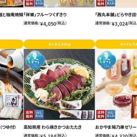
鰻と柚庵焼鯖
「祥樂」フルーツくずきり
「茜丸本舗」どらやき詰
¥4,050
¥3,024
通常価格：
（税込）
通常価格：
（税込
カートに入れる
カートに入
（つゆ付）
高知県産 わら焼きかつおたたき
おかやま陽乃果ゼリー
¥5,184
¥4,320
通常価格：
（税込）
通常価格：
（税込