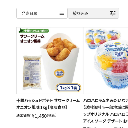
list
tune
発売日順
絞り込み
ご利用ガイド
商品名
お問い合わせ
新着順
特定商取引法表示について
発売日順
プライバシーポリシー
価格が安い
利用規約
価格が高い
会社概要
お気に入り登録数
十勝ハッシュドポテト サワークリーム
ハロハロラムネみたいなア
オニオン風味 1kg［冷凍食品］
【送料無料※一部地域は除
ップオリジナル ハロハロラ
¥1,450
通常価格：
（税込）
アイス ソーダ デザート 