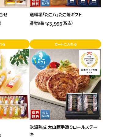
合せ
道頓堀「たこ八」たこ焼ギフト
¥3,996
）
通常価格：
（税込）
れる
カートに入れる
氷温熟成 大山豚手造りロールステー
キ
）