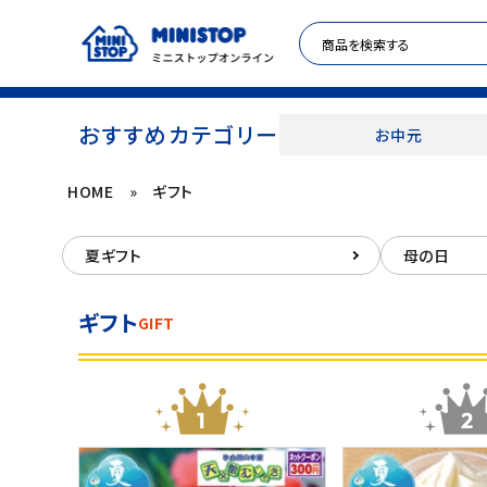
おすすめカテゴリー
お中元
HOME
»
ギフト
ACCOUNT MENU
夏ギフト
母の日
meeting_room
person
ログイン
新規登録
ギフト
GIFT
セール商品
カテゴリから探す
冷凍食品