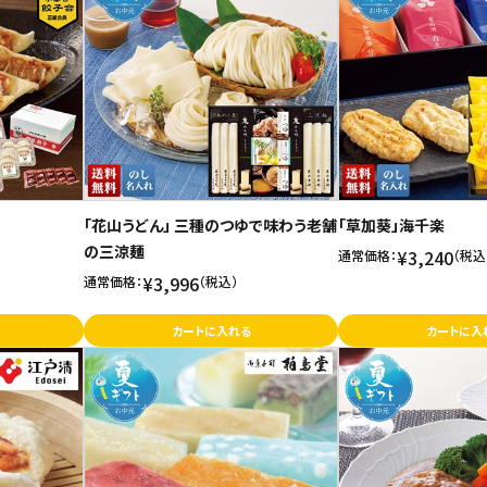
「花山うどん」 三種のつゆで味わう老舗
「草加葵」海千楽
の三涼麺
¥3,240
通常価格：
（税込
¥3,996
通常価格：
（税込）
カートに入れる
カートに入