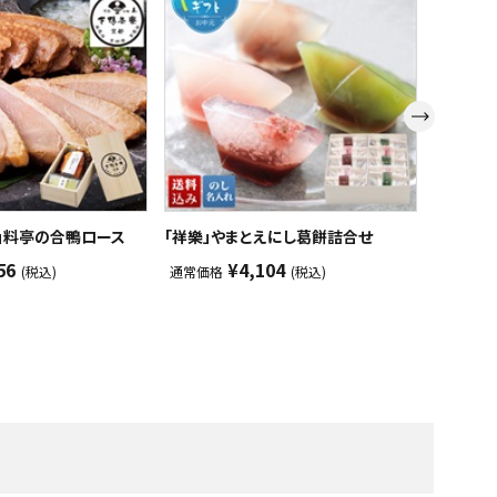
」料亭の合鴨ロース
「祥樂」やまとえにし葛餅詰合せ
小林果園
56
¥4,104
(税込)
通常価格
(税込)
通常価格