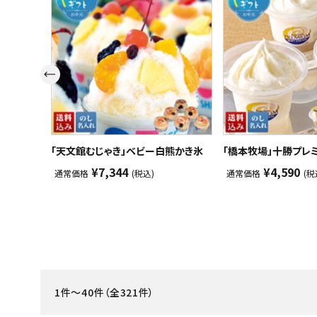
スイーツ
お菓子
飲料
酒類
日用品
「天文館むじゃき」ベビー白熊かき氷
「橋本牧場」十勝プレ
¥7,344
¥4,590
通常価格
(税込)
通常価格
(税
ギフト
セール
フードロス
ペット用品
1件～40件（全321件）
SHOP GUIDE