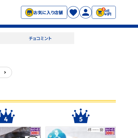
0
0点
お気に入り店舗
¥0円
チョコミント