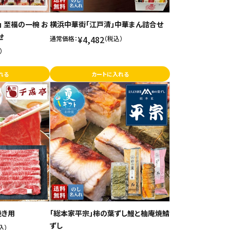
」 至福の一椀 お
横浜中華街「江戸清」中華まん詰合せ
せ
¥4,482
通常価格：
（税込）
）
れる
カートに入れる
焼き用
「総本家平宗」柿の葉ずし鰻と柚庵焼鯖
ずし
込）