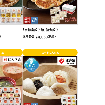
「宇都宮餃子館」健太餃子
¥4,050
）
通常価格：
（税込）
れる
カートに入れる