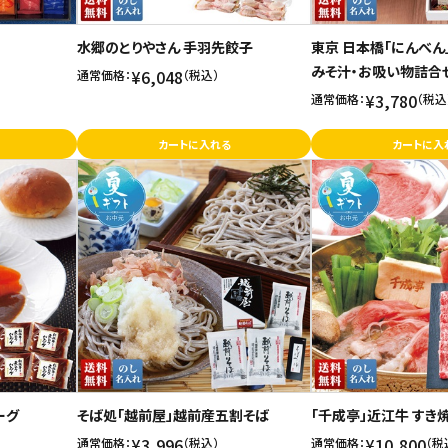
水郷のとりやさん 手羽先餃子
東京 日本橋「にんべん
みそ汁・お吸い物詰合
¥6,048
通常価格：
（税込）
¥3,780
通常価格：
（税込
カートに入れる
カートに入
ーグ
そば処「越前屋」越前産五割そば
「千成亭」近江牛 すき
¥3,996
¥10,800
通常価格：
（税込）
通常価格：
（税