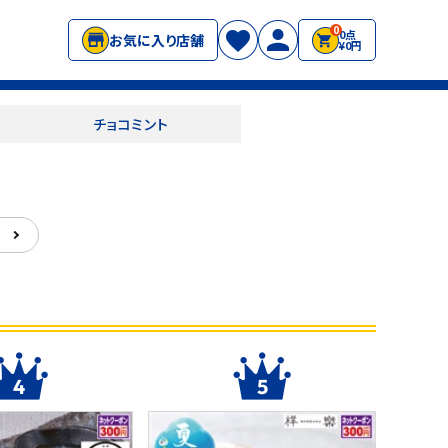
0
0点
お気に入り店舗
¥0円
チョコミント