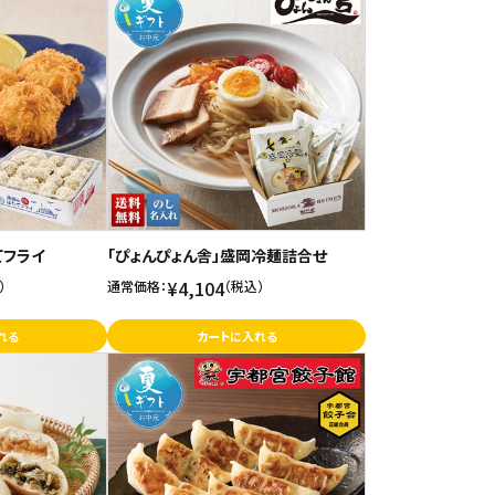
てフライ
「ぴょんぴょん舎」盛岡冷麺詰合せ
¥4,104
）
通常価格：
（税込）
れる
カートに入れる