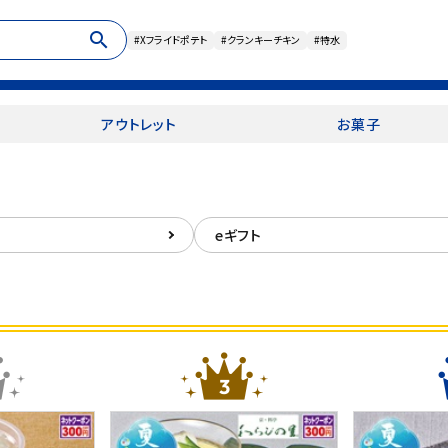
search
#Xフライドポテト
#クランキーチキン
#特水
アウトレット
お菓子
eギフト