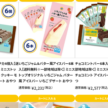
ナカ6個入【送
いちごジャム＆バター風アイスバー6本
チョコミントバー6本
 ミニストッ
入【送料無料※一部地域は除く】 ミニス
部地域は除く】 ミニス
 クッキー モ
トップオリジナル いちごジャム バター
チョコミント アイスバ
ート おやつ
風 アイスバー いちご デザート おやつ
つ
¥2,231
¥2,577
通常価格：
（税込）
通常価格：
（税込
カートに入れる
カートに入