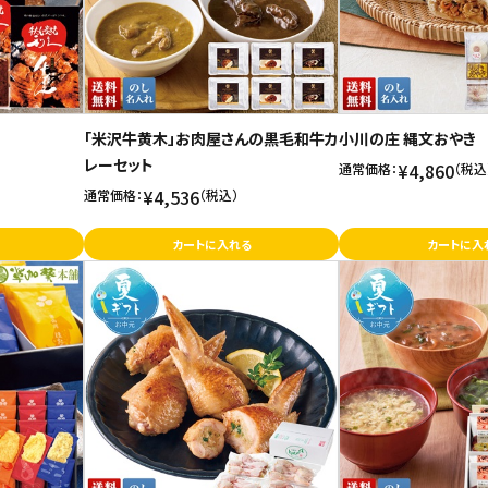
「米沢牛黄木」お肉屋さんの黒毛和牛カ
小川の庄 縄文おやき
レーセット
¥4,860
通常価格：
（税込
¥4,536
通常価格：
（税込）
カートに入れる
カートに入