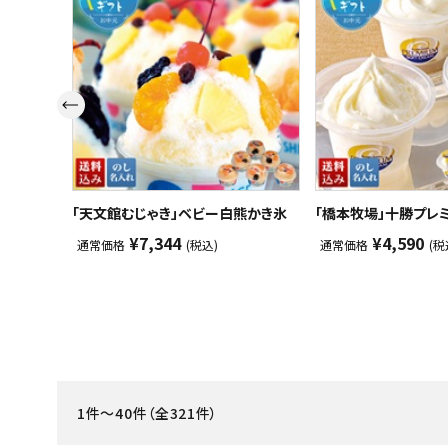
スイーツ
お菓子
飲料
酒類
日用品
「天文館むじゃき」ベビー白熊かき氷
「橋本牧場」十勝プレ
¥7,344
¥4,590
通常価格
(税込)
通常価格
(税
ギフト
セール
フードロス
ペット用品
1件～40件（全321件）
SHOP GUIDE