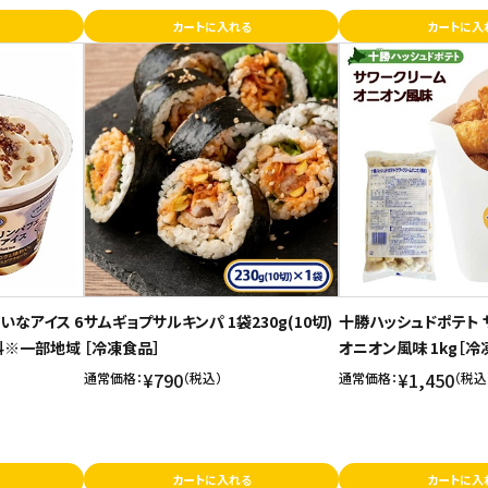
カートに入れる
カートに入
いなアイス 6
サムギョプサルキンパ 1袋230g(10切)
十勝ハッシュドポテト 
無料※一部地域
［冷凍食品］
オニオン風味 1kg［冷
¥790
¥1,450
通常価格：
（税込）
通常価格：
（税込
カートに入れる
カートに入