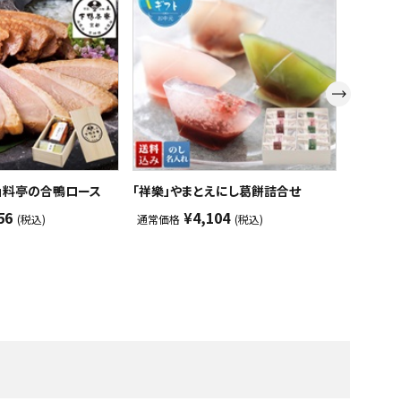
」料亭の合鴨ロース
「祥樂」やまとえにし葛餅詰合せ
小林果園
56
¥4,104
(税込)
通常価格
(税込)
通常価格