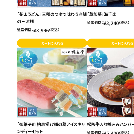
「花山うどん」 三種のつゆで味わう老舗
「草加葵」海千楽
の三涼麺
¥3,240
通常価格：
（税込）
¥3,996
通常価格：
（税込）
カートに入れる
カートに入れる
「御菓子司 柏鳥堂」7種の葛アイスキャ
松阪牛入り煮込みハンバ
ンディーセット
¥5,400
通常価格：
（税込）