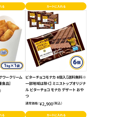
れる
カートに入れる
サワークリーム
ビターチョコモナカ 6個入【送料無料※
凍食品］
一部地域は除く】 ミニストップオリジナ
ル ビターチョコ モナカ デザート おや
）
つ
¥2,900
通常価格：
（税込）
れる
カートに入れる