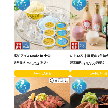
高知アイス Made in 土佐
にじいろ甘酒 夏の7色詰
¥4,752
¥4,968
通常価格：
（税込）
通常価格：
（税込）
カートに入れる
カートに入れる