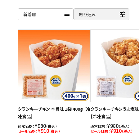
list
tune
新着順
絞り込み
ご利用ガイド
商品名
お問い合わせ
新着順
特定商取引法表示について
発売日順
プライバシーポリシー
価格が安い
利用規約
価格が高い
会社概要
お気に入り登録数
クランキーチキン 辛旨味 1袋 400g ［冷
クランキーチキンうま塩味 1
凍食品］
［冷凍食品］
¥980
¥980
通常価格：
（税込）
通常価格：
（税込）
¥910
¥910
セール価格：
（税込）
セール価格：
（税込）