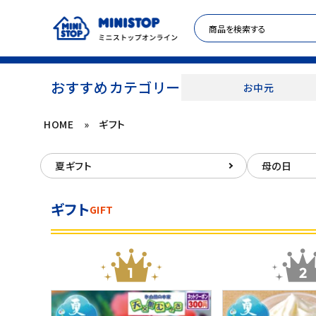
おすすめカテゴリー
お中元
HOME
»
ギフト
ACCOUNT MENU
夏ギフト
母の日
meeting_room
person
ログイン
新規登録
ギフト
GIFT
セール商品
カテゴリから探す
冷凍食品