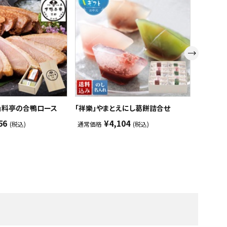
」料亭の合鴨ロース
「祥樂」やまとえにし葛餅詰合せ
小林果園
56
¥4,104
(税込)
通常価格
(税込)
通常価格