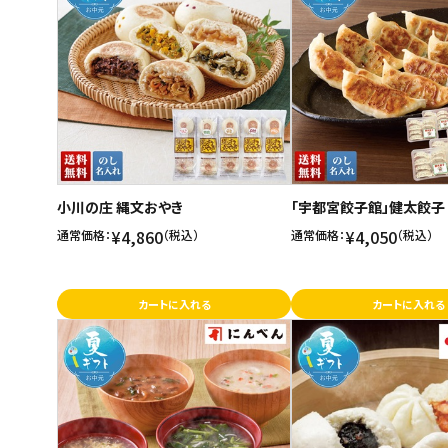
小川の庄 縄文おやき
「宇都宮餃子館」健太餃子
¥4,860
¥4,050
通常価格：
（税込）
通常価格：
（税込）
カートに入れる
カートに入れる