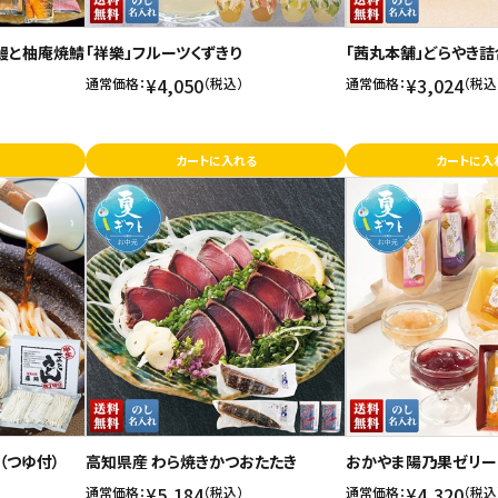
鰻と柚庵焼鯖
「祥樂」フルーツくずきり
「茜丸本舗」どらやき詰
¥4,050
¥3,024
通常価格：
（税込）
通常価格：
（税込
カートに入れる
カートに入
（つゆ付）
高知県産 わら焼きかつおたたき
おかやま陽乃果ゼリー
¥5,184
¥4,320
通常価格：
（税込）
通常価格：
（税込