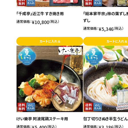
「千成亭」近江牛 すき焼き用
「総本家平宗」柿の葉ずし
ずし
¥10,800
通常価格：
（税込）
¥5,346
通常価格：
（税込）
カートに入れる
カートに入れる
けい樂亭 阿波尾鶏ステーキ用
包丁切りさぬき半生うどん
¥5,400
¥3,186
通常価格：
（税込）
通常価格：
（税込）