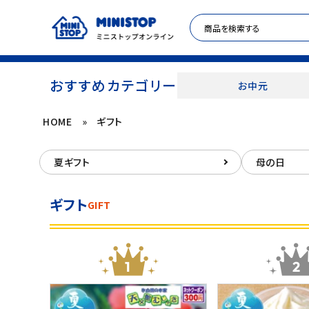
おすすめカテゴリー
お中元
HOME
»
ギフト
ACCOUNT MENU
夏ギフト
母の日
meeting_room
person
ログイン
新規登録
ギフト
GIFT
セール商品
カテゴリから探す
冷凍食品