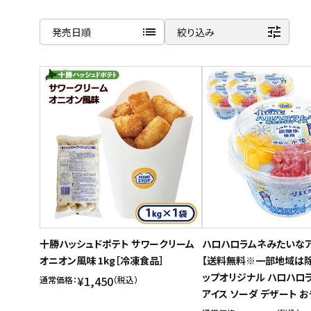
list
tune
発売日順
絞り込み
ご利用ガイド
商品名
お問い合わせ
新着順
特定商取引法表示について
発売日順
プライバシーポリシー
価格が安い
利用規約
価格が高い
会社概要
お気に入り登録数
十勝ハッシュドポテト サワークリーム
ハロハロラムネみたいなア
オニオン風味 1kg［冷凍食品］
【送料無料※一部地域は除
ップオリジナル ハロハロラ
¥1,450
通常価格：
（税込）
アイス ソーダ デザート 