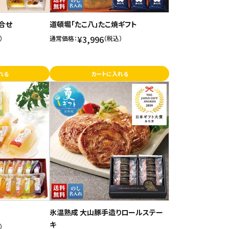
合せ
道頓堀「たこ八」たこ焼ギフト
¥3,996
）
通常価格：
（税込）
れる
カートに入れる
氷温熟成 大山豚手造りロールステー
キ
）