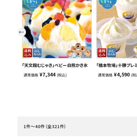
スイーツ
お菓子
飲料
酒類
日用品
「天文館むじゃき」ベビー白熊かき氷
「橋本牧場」十勝プレ
¥7,344
¥4,590
通常価格
(税込)
通常価格
(税
ギフト
セール
フードロス
ペット用品
1件～40件（全321件）
SHOP GUIDE