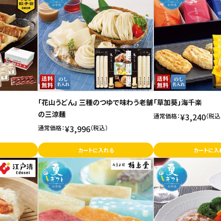
「花山うどん」 三種のつゆで味わう老舗
「草加葵」海千楽
の三涼麺
¥3,240
通常価格：
（税込
¥3,996
通常価格：
（税込）
カートに入れる
カートに入