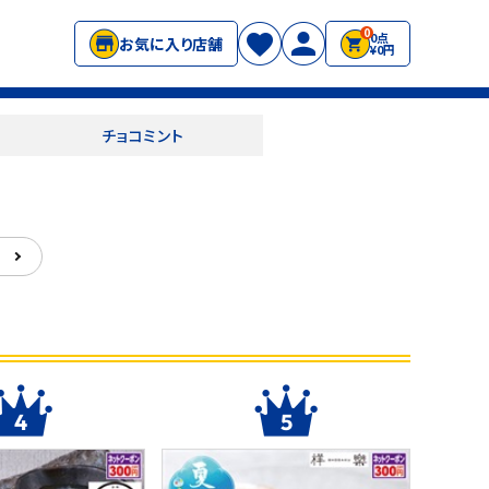
0
0点
お気に入り店舗
¥0円
チョコミント