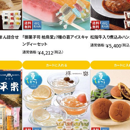
まん詰合せ
「御菓子司 柏鳥堂」7種の葛アイスキャ
松阪牛入り煮込みハン
ンディーセット
¥5,400
通常価格：
（税込
¥4,212
通常価格：
（税込）
カートに入れる
カートに入