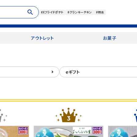
search
#Xフライドポテト
#クランキーチキン
#特水
アウトレット
お菓子
eギフト