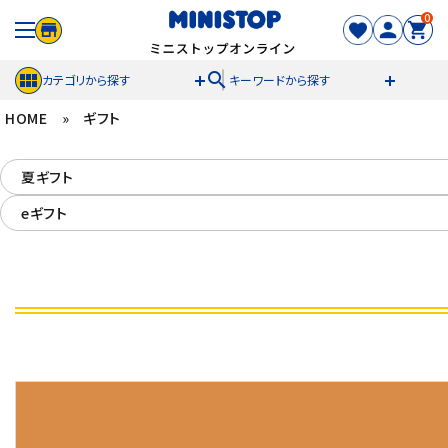
0
search
カテゴリから探す
キーワードから探す
HOME
»
ギフト
ACCOUNT MENU
夏ギフト
meeting_room
person
ログイン
新規登録
eギフト
セール商品
カテゴリから探す
冷凍食品
スイーツ
お菓子