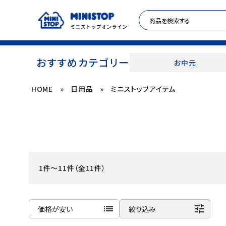
おすすめカテゴリー
お中元
HOME
»
日用品
»
ミニストップアイテム
ACCOUNT MENU
meeting_room
person
ログイン
新規登録
セール商品
1件～11件（全11件）
カテゴリから探す
冷凍食品
list
tune
価格が安い
絞り込み