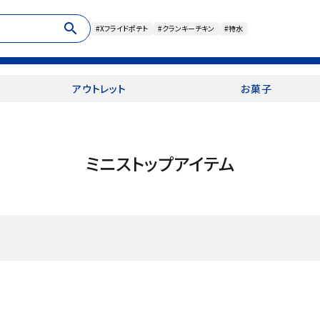
search
#Xフライドポテト
#クランキーチキン
#特水
アウトレット
お菓子
ミニストップアイテム