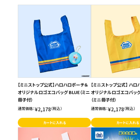
商品名
スイーツ
新着順
お菓子
発売日順
価格が安い
飲料
価格が高い
酒類
お気に入り登録数
日用品
ギフト
【ミニストップ公式】ハロハロポーチ＆
【ミニストップ公式】 ハロ
オリジナルロゴエコバッグ BLUE（ミニ
オリジナルロゴエコバッグ 
セール
冊子付）
（ミニ冊子付）
フードロス
¥2,178
¥2,178
通常価格：
（税込）
通常価格：
（税込）
カートに入れる
カートに入れる
ペット用品
SHOP GUIDE