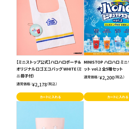
ご利用ガイド
お問い合わせ
特定商取引法表示について
プライバシーポリシー
利用規約
【ミニストップ公式】ハロハロポーチ＆
MINISTOP ハロハロ 
会社概要
オリジナルロゴエコバッグ WHITE（ミ
ット vol.2 全5種セット
ニ冊子付）
¥2,200
通常価格：
（税込）
¥2,178
通常価格：
（税込）
カートに入れる
カートに入れる