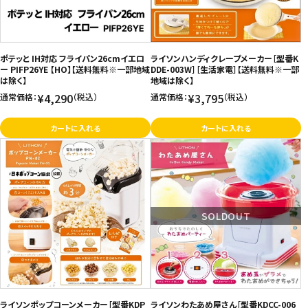
お問い合わせ
特定商取引法表示について
ポテッと IH対応 フライパン26cmイエロ
ライソンハンディクレープメーカー［型番K
プライバシーポリシー
ー PIFP26YE 【HO】【送料無料※一部地域
DDE-003W］［生活家電］【送料無料※一部
は除く】
地域は除く】
利用規約
¥4,290
¥3,795
通常価格：
（税込）
通常価格：
（税込）
会社概要
カートに入れる
カートに入れる
SOLDOUT
ライソンポップコーンメーカー［型番KDP
ライソンわたあめ屋さん［型番KDCC-006