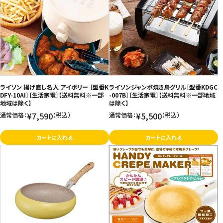
価格が安い
飲料
価格が高い
お気に入り登録数
酒類
日用品
ライソン 揚げ直し名人 アイボリー ［型番K
ライソンジャンボ焼き鳥グリル［型番KDGC
ギフト
DFY-10AI］［生活家電］【送料無料※一部
-007B］［生活家電］【送料無料※一部地域
地域は除く】
は除く】
¥7,590
¥5,500
通常価格：
（税込）
通常価格：
（税込）
セール
カートに入れる
カートに入れる
フードロス
ペット用品
SHOP GUIDE
ご利用ガイド