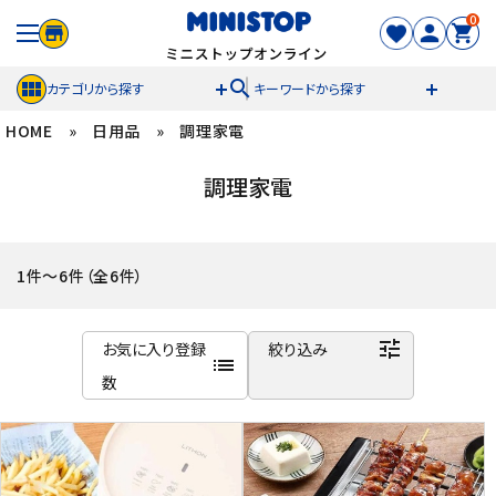
0
search
カテゴリから探す
キーワードから探す
HOME
»
日用品
»
調理家電
ACCOUNT MENU
調理家電
meeting_room
person
ログイン
新規登録
セール商品
1件～6件（全6件）
カテゴリから探す
tune
お気に入り登録
絞り込み
list
冷凍食品
数
商品名
スイーツ
新着順
発売日順
お菓子