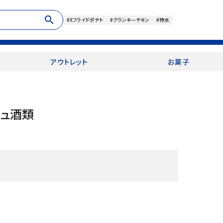
search
#Xフライドポテト
#クランキーチキン
#特水
アウトレット
お菓子
リュ酒類