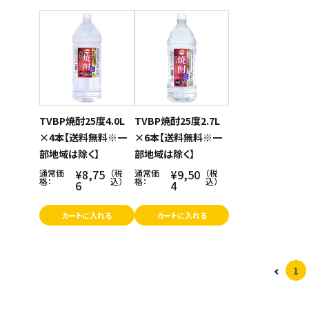
商品名
スイーツ
新着順
お菓子
発売日順
価格が安い
飲料
価格が高い
酒類
お気に入り登録数
TVBP焼酎25度4.0L
TVBP焼酎25度2.7L
×4本【送料無料※一
×6本【送料無料※一
日用品
部地域は除く】
部地域は除く】
ギフト
¥8,75
¥9,50
通常価
（税
通常価
（税
格：
込）
格：
込）
6
4
セール
カートに入れる
カートに入れる
フードロス
1
ペット用品
SHOP GUIDE