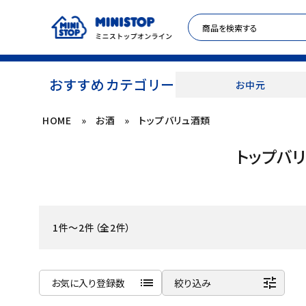
おすすめカテゴリー
お中元
HOME
»
お酒
»
トップバリュ酒類
ACCOUNT MENU
トップバ
meeting_room
person
ログイン
新規登録
セール商品
1件～2件（全2件）
カテゴリから探す
冷凍食品
list
tune
お気に入り登録数
絞り込み