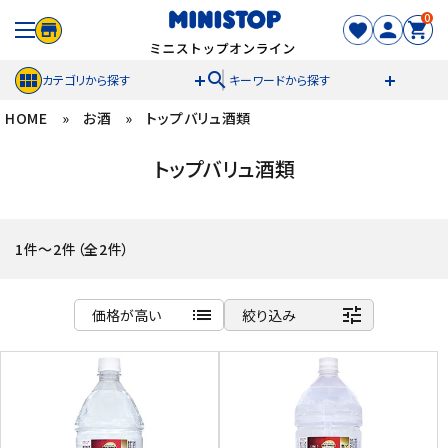
0
search
カテゴリから探す
キーワードから探す
HOME
»
お酒
»
トップバリュ酒類
ACCOUNT MENU
トップバリュ酒類
meeting_room
person
ログイン
新規登録
セール商品
1件～2件（全2件）
カテゴリから探す
list
tune
価格が高い
絞り込み
冷凍食品
商品名
新着順
スイーツ
発売日順
価格が安い
お菓子