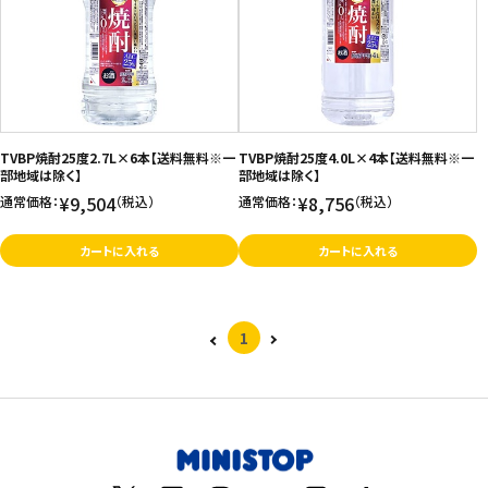
価格が高い
飲料
お気に入り登録数
酒類
日用品
TVBP焼酎25度2.7L×6本【送料無料※一
TVBP焼酎25度4.0L×4本【送料無料※一
部地域は除く】
部地域は除く】
¥9,504
¥8,756
通常価格：
（税込）
通常価格：
（税込）
ギフト
カートに入れる
カートに入れる
セール
フードロス
1
ペット用品
SHOP GUIDE
ご利用ガイド