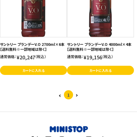
価格が高い
飲料
お気に入り登録数
酒類
日用品
サントリー ブランデーV.O 2700ml×6本
サントリー ブランデーV.O 4000ml×4本
【送料無料※一部地域は除く】
【送料無料※一部地域は除く】
¥20,247
¥19,156
通常価格：
（税込）
通常価格：
（税込）
ギフト
カートに入れる
カートに入れる
セール
フードロス
1
ペット用品
SHOP GUIDE
ご利用ガイド