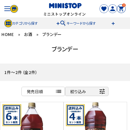
0
search
カテゴリから探す
キーワードから探す
HOME
»
お酒
»
ブランデー
ACCOUNT MENU
ブランデー
meeting_room
person
ログイン
新規登録
セール商品
1件～2件（全2件）
カテゴリから探す
list
tune
発売日順
絞り込み
冷凍食品
商品名
新着順
スイーツ
発売日順
価格が安い
お菓子