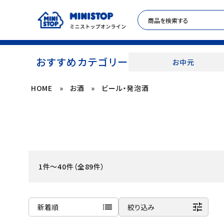
おすすめカテゴリー
お中元
HOME
»
お酒
»
ビール・発泡酒
ACCOUNT MENU
meeting_room
person
ログイン
新規登録
セール商品
1件～40件（全89件）
カテゴリから探す
冷凍食品
list
tune
新着順
絞り込み