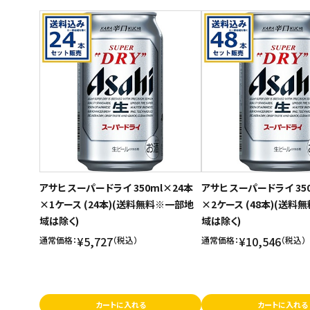
商品名
スイーツ
新着順
お菓子
発売日順
価格が安い
飲料
価格が高い
酒類
お気に入り登録数
日用品
ギフト
アサヒ スーパードライ 350ml×24本
アサヒ スーパードライ 35
×1ケース (24本)(送料無料※一部地
×2ケース (48本)(送料
セール
域は除く)
域は除く)
フードロス
¥5,727
¥10,546
通常価格：
（税込）
通常価格：
（税込）
ペット用品
カートに入れる
カートに入れる
SHOP GUIDE