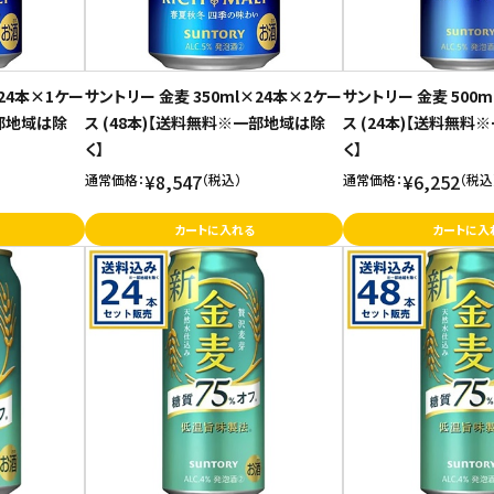
×24本×1ケー
サントリー 金麦 350ml×24本×2ケー
サントリー 金麦 500
一部地域は除
ス (48本)【送料無料※一部地域は除
ス (24本)【送料無
く】
く】
¥8,547
¥6,252
通常価格：
（税込）
通常価格：
（税込
カートに入れる
カートに入