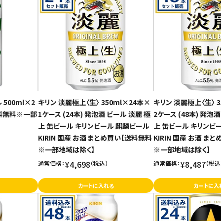
500ml×2
キリン 淡麗極上〈生〉 350ml×24本×
キリン 淡麗極上〈生〉 3
送料無料※一部
1ケース (24本) 発泡酒 ビール 淡麗 極
2ケース (48本) 発泡
上 缶ビール キリンビール 麒麟ビール
上 缶ビール キリンビ
KIRIN 国産 お酒 まとめ買い【送料無料
KIRIN 国産 お酒 ま
※一部地域は除く】
※一部地域は除く】
¥4,698
¥8,487
通常価格：
（税込）
通常価格：
（税込
カートに入れる
カートに入