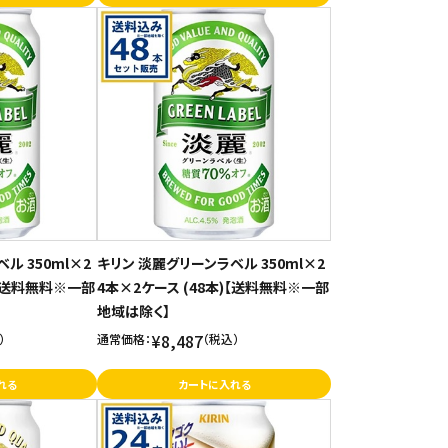
ル 350ml×2
キリン 淡麗グリーンラベル 350ml×2
)【送料無料※一部
4本×2ケース (48本)【送料無料※一部
地域は除く】
¥8,487
）
通常価格：
（税込）
れる
カートに入れる