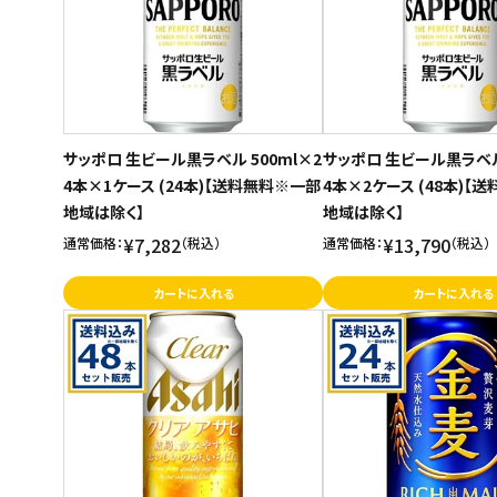
サッポロ 生ビール黒ラベル 500ml×2
サッポロ 生ビール黒ラベル 
4本×1ケース (24本)【送料無料※一部
4本×2ケース (48本)【
地域は除く】
地域は除く】
¥7,282
¥13,790
通常価格：
（税込）
通常価格：
（税込）
カートに入れる
カートに入れる