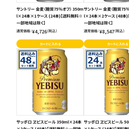
サントリー 金麦〈糖質75％オフ〉 350m
サントリー 金麦〈糖質75％
l×24本×1ケース (24本)【送料無料※
l×24本×2ケース (48本
一部地域は除く】
一部地域は除く】
¥4,726
¥8,547
通常価格：
（税込）
通常価格：
（税込）
カートに入れる
カートに入れる
サッポロ ヱビスビール 350ml×24本
サッポロ ヱビスビール 50
×2ケース (48本)【送料無料※一部地
×1ケース (24本)【送料