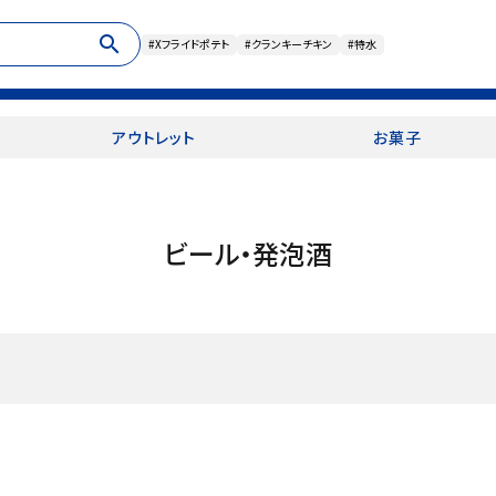
search
#Xフライドポテト
#クランキーチキン
#特水
アウトレット
お菓子
ビール・発泡酒