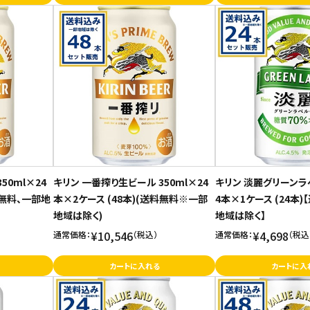
50ml×24
キリン 一番搾り生ビール 350ml×24
キリン 淡麗グリーンラベ
料無料、一部地
本×2ケース (48本)(送料無料※一部
4本×1ケース (24本
地域は除く)
地域は除く】
¥10,546
¥4,698
通常価格：
（税込）
通常価格：
（税込
カートに入れる
カートに入