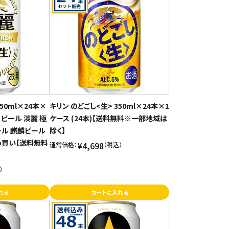
50ml×24本×
キリン のどごし<生> 350ml×24本×1
酒 ビール 淡麗 極
ケース (24本)【送料無料※一部地域は
ール 麒麟ビール
除く】
とめ買い【送料無料
¥4,698
通常価格：
（税込）
）
れる
カートに入れる