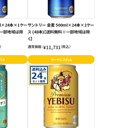
ml×24本×1ケー
サントリー 金麦 500ml×24本×2ケー
料※一部地域は除
ス (48本)【送料無料※一部地域は除
く】
¥11,731
）
通常価格：
（税込）
れる
カートに入れる