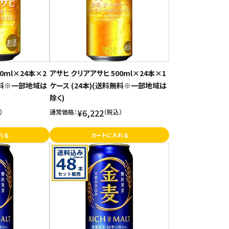
0ml×24本×2
アサヒ クリアアサヒ 500ml×24本×1
料無料※一部地域は
ケース (24本)(送料無料※一部地域は
除く)
¥6,222
）
通常価格：
（税込）
れる
カートに入れる