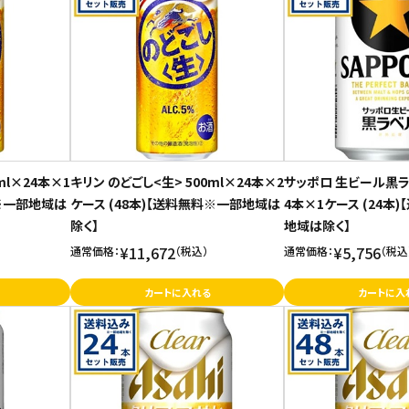
ml×24本×1
キリン のどごし<生> 500ml×24本×2
サッポロ 生ビール黒ラベ
料※一部地域は
ケース (48本)【送料無料※一部地域は
4本×1ケース (24本
除く】
地域は除く】
¥11,672
¥5,756
通常価格：
（税込）
通常価格：
（税込
カートに入れる
カートに入