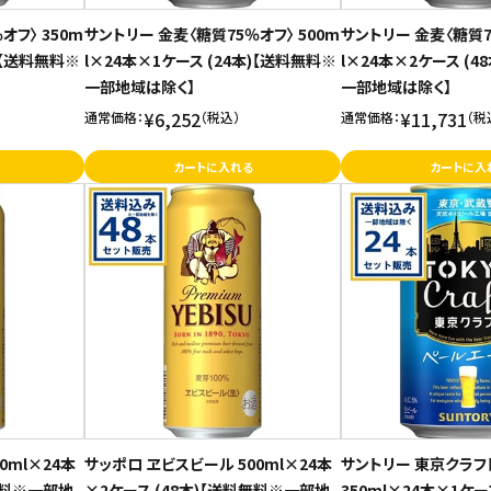
オフ〉 350m
サントリー 金麦〈糖質75％オフ〉 500m
サントリー 金麦〈糖質7
)【送料無料※
l×24本×1ケース (24本)【送料無料※
l×24本×2ケース (4
一部地域は除く】
一部地域は除く】
¥6,252
¥11,731
通常価格：
（税込）
通常価格：
（税
カートに入れる
カートに入
0ml×24本
サッポロ ヱビスビール 500ml×24本
サントリー 東京クラ
無料※一部地
×2ケース (48本)【送料無料※一部地
350ml×24本×1ケー