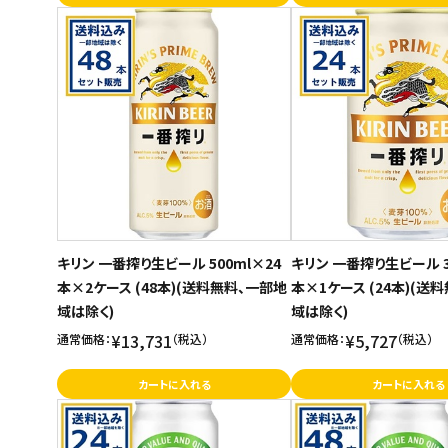
ご利用ガイド
お問い合わせ
特定商取引法表示について
プライバシーポリシー
利用規約
会社概要
キリン 一番搾り生ビール 500ml×24
キリン 一番搾り生ビール 3
本×2ケース (48本)(送料無料、一部地
本×1ケース (24本)(送
域は除く)
域は除く)
¥13,731
¥5,727
通常価格：
（税込）
通常価格：
（税込）
カートに入れる
カートに入れる