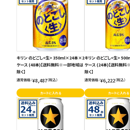
キリン のどごし<生> 350ml×24本×2
キリン のどごし<生> 500
ケース (48本)【送料無料※一部地域は
ケース (24本)【送料無
除く】
除く】
¥8,487
¥6,222
通常価格：
（税込）
通常価格：
（税込）
カートに入れる
カートに入れる