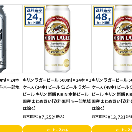
0ml×24本
キリン ラガービール 500ml×24本×1
キリン ラガービール 5
無料※一部地
ケース (24本) ビール 缶ビール ラガー
ケース (48本) ビール
ビール キリン 麒麟 KIRIN 本格ビール
ビール キリン 麒麟 KI
国産 まとめ買い【送料無料※一部地域
国産 まとめ買い【送
は除く】
は除く】
¥7,252
¥13,731
通常価格：
（税込）
通常価格：
（税
カートに入れる
カートに入