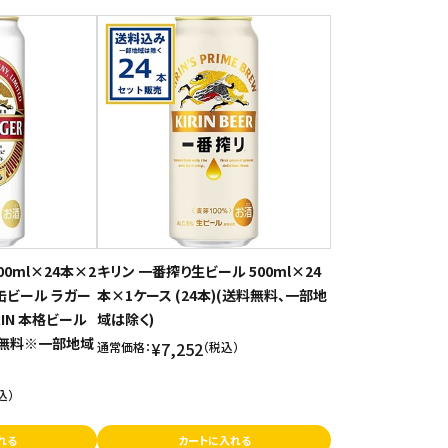
00ml×24本×2
キリン 一番搾り生ビール 500ml×24
 缶ビール ラガー
本×1ケース (24本)(送料無料、一部地
RIN 本格ビール
域は除く)
料無料※一部地域
¥7,252
通常価格：
（税込）
込）
れる
カートに入れる