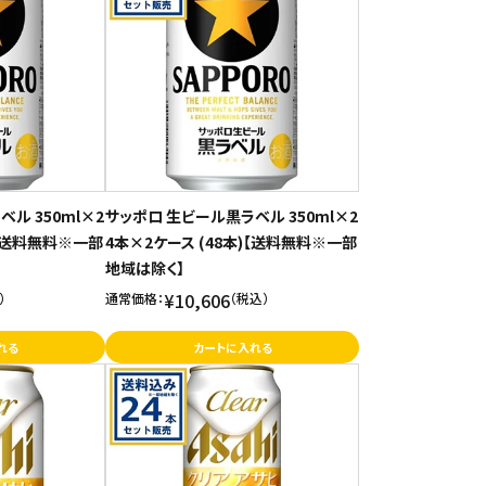
ル 350ml×2
サッポロ 生ビール黒ラベル 350ml×2
)【送料無料※一部
4本×2ケース (48本)【送料無料※一部
地域は除く】
¥10,606
）
通常価格：
（税込）
れる
カートに入れる