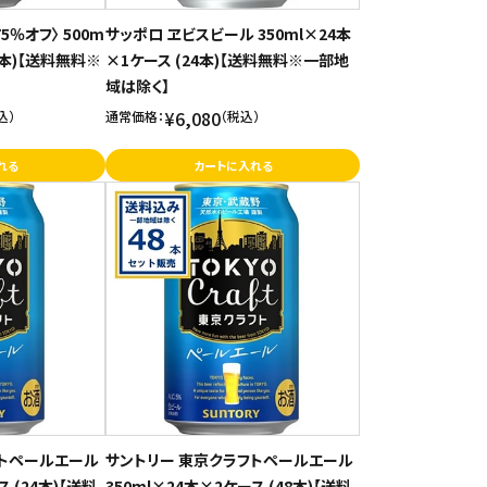
5％オフ〉 500m
サッポロ ヱビスビール 350ml×24本
8本)【送料無料※
×1ケース (24本)【送料無料※一部地
域は除く】
¥6,080
込）
通常価格：
（税込）
れる
カートに入れる
フトペールエール
サントリー 東京クラフトペールエール
ス (24本)【送料
350ml×24本×2ケース (48本)【送料