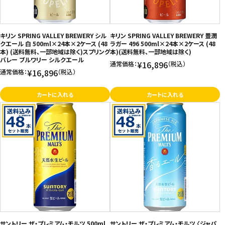
お問い合わせ
特定商取引法表示について
キリン SPRING VALLEY BREWERY シル
キリン SPRING VALLEY BREWERY 豊潤
クエール 白 500ml×24本×2ケース (48
ラガー 496 500ml×24本×2ケース (48
プライバシーポリシー
本) (送料無料、一部地域は除く)スプリング
本)(送料無料、一部地域は除く)
バレー ブルワリー シルクエール
¥16,896
通常価格：
（税込）
利用規約
¥16,896
通常価格：
（税込）
会社概要
カートに入れる
カートに入れる
サントリー ザ・プレミアム・モルツ 500ml
サントリー ザ・プレミアム・モルツ 〈ジャパ