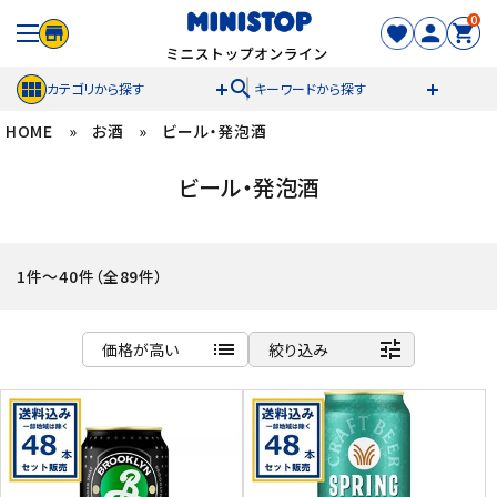
0
search
カテゴリから探す
キーワードから探す
HOME
»
お酒
»
ビール・発泡酒
ACCOUNT MENU
ビール・発泡酒
meeting_room
person
ログイン
新規登録
セール商品
1件～40件（全89件）
カテゴリから探す
list
tune
価格が高い
絞り込み
冷凍食品
商品名
新着順
スイーツ
発売日順
価格が安い
お菓子