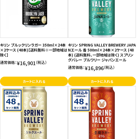
価格が高い
飲料
お気に入り登録数
酒類
日用品
キリン ブルックリンラガー 350ml×24本
キリン SPRING VALLEY BREWERY JAPA
×2ケース (48本)【送料無料※一部地域は
Nエール 香 500ml×24本×2ケース (48
除く】
本) (送料無料、一部地域は除く) スプリン
ギフト
グバレー ブルワリー ジャパンエール
¥16,901
通常価格：
（税込）
¥16,896
通常価格：
（税込）
セール
カートに入れる
カートに入れる
フードロス
ペット用品
SHOP GUIDE
ご利用ガイド