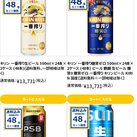
キリン 一番搾り生ビール 500ml×24本×
キリン 一番搾り糖質ゼロ 500ml×24本×
2ケース (48本)(送料無料、一部地域は除
2ケース (48本) ビール 麒麟 缶ビール 糖
く)
質0 糖質ゼロ 一番搾り キリンビール KIRI
N 国産【送料無料※一部地域は除く】
¥13,731
通常価格：
（税込）
¥13,731
通常価格：
（税込）
カートに入れる
カートに入れる