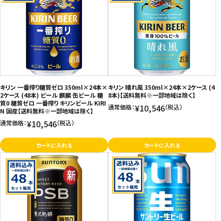
キリン 一番搾り糖質ゼロ 350ml×24本×
キリン 晴れ風 350ml×24本×2ケース (4
2ケース (48本) ビール 麒麟 缶ビール 糖
8本)【送料無料※一部地域は除く】
質0 糖質ゼロ 一番搾り キリンビール KIRI
¥10,546
通常価格：
（税込）
N 国産【送料無料※一部地域は除く】
¥10,546
通常価格：
（税込）
カートに入れる
カートに入れる