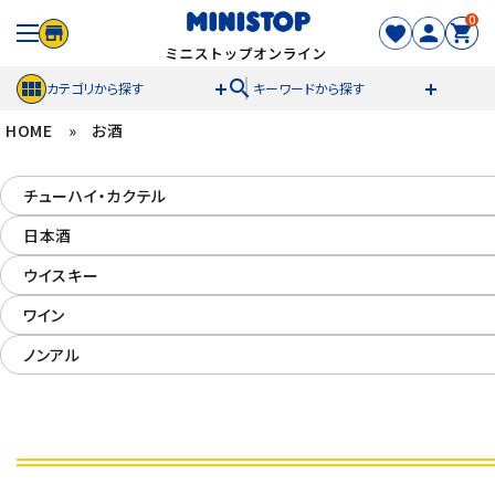
0
search
カテゴリから探す
キーワードから探す
HOME
»
お酒
ACCOUNT MENU
チューハイ・カクテル
meeting_room
person
ログイン
新規登録
日本酒
セール商品
ウイスキー
ワイン
カテゴリから探す
ノンアル
冷凍食品
スイーツ
お菓子