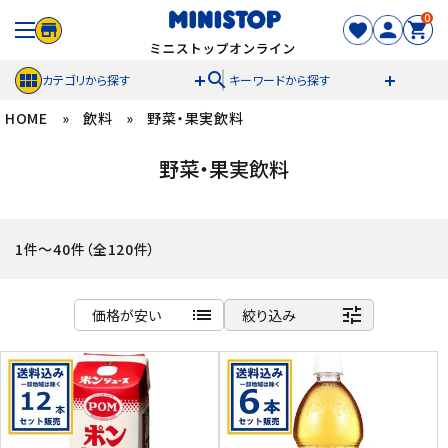
0
search
カテゴリから探す
キーワードから探す
HOME
»
飲料
»
野菜・果実飲料
ACCOUNT MENU
野菜・果実飲料
meeting_room
person
ログイン
新規登録
セール商品
1件～40件（全120件）
カテゴリから探す
list
tune
価格が安い
絞り込み
冷凍食品
商品名
新着順
スイーツ
発売日順
価格が安い
お菓子