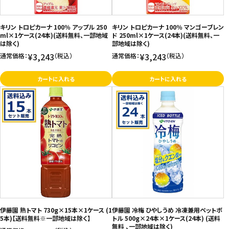
キリン トロピカーナ 100％ アップル 250
キリン トロピカーナ 100％ マンゴーブレン
ml×1ケース(24本)(送料無料、一部地域
ド 250ml×1ケース(24本)(送料無料、一
は除く)
部地域は除く)
¥3,243
¥3,243
通常価格：
（税込）
通常価格：
（税込）
カートに入れる
カートに入れる
伊藤園 熟トマト 730g×15本×1ケース (1
伊藤園 冷梅 ひやしうめ 冷凍兼用ペットボ
5本)【送料無料※一部地域は除く】
トル 500g×24本×1ケース(24本) (送料
無料 、一部地域は除く)