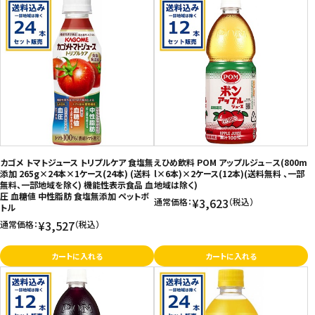
カゴメ トマトジュース トリプルケア 食塩無
えひめ飲料 POM アップルジュ－ス(800m
添加 265g×24本×1ケース(24本) (送料
l×6本)×2ケース(12本)(送料無料 、一部
無料、一部地域を除く) 機能性表示食品 血
地域は除く)
圧 血糖値 中性脂肪 食塩無添加 ペットボ
¥3,623
通常価格：
（税込）
トル
¥3,527
通常価格：
（税込）
カートに入れる
カートに入れる