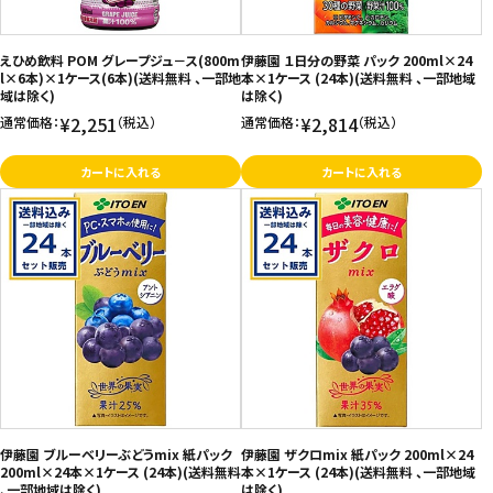
お問い合わせ
えひめ飲料 POM グレープジュ－ス(800m
伊藤園 １日分の野菜 パック 200ml×24
特定商取引法表示について
l×6本)×1ケース(6本)(送料無料 、一部地
本×1ケース (24本)(送料無料 、一部地域
域は除く)
は除く)
プライバシーポリシー
¥2,251
¥2,814
通常価格：
（税込）
通常価格：
（税込）
利用規約
カートに入れる
カートに入れる
会社概要
伊藤園 ブルーベリーぶどうmix 紙パック
伊藤園 ザクロmix 紙パック 200ml×24
200ml×24本×1ケース (24本)(送料無料
本×1ケース (24本)(送料無料 、一部地域
、一部地域は除く)
は除く)