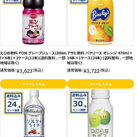
えひめ飲料 POM グレープジュ－ス(800m
アサヒ飲料 バヤリース オレンジ 470ml×
l×6本)×2ケース(12本)(送料無料 、一部
24本×1ケース(24本) (送料無料 、一部地
地域は除く)
域は除く)
¥3,623
¥3,722
通常価格：
（税込）
通常価格：
（税込）
カートに入れる
カートに入れる