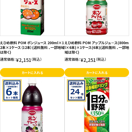
価格が高い
飲料
お気に入り登録数
酒類
日用品
えひめ飲料 POM ポンジュース 200ml×1
えひめ飲料 POM アップルジュ－ス(800m
2本×1ケース（12本）(送料無料 、一部地域
l×6本)×1ケース(6本)(送料無料 、一部地
は除く)
域は除く)
ギフト
¥2,151
¥2,251
通常価格：
（税込）
通常価格：
（税込）
セール
カートに入れる
カートに入れる
フードロス
ペット用品
SHOP GUIDE
ご利用ガイド