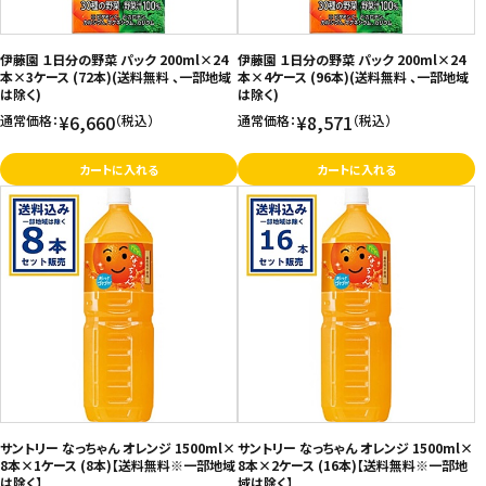
お問い合わせ
伊藤園 １日分の野菜 パック 200ml×24
伊藤園 １日分の野菜 パック 200ml×24
特定商取引法表示について
本×3ケース (72本)(送料無料 、一部地域
本×4ケース (96本)(送料無料 、一部地域
は除く)
は除く)
プライバシーポリシー
¥6,660
¥8,571
通常価格：
（税込）
通常価格：
（税込）
利用規約
カートに入れる
カートに入れる
会社概要
サントリー なっちゃん オレンジ 1500ml×
サントリー なっちゃん オレンジ 1500ml×
8本×1ケース (8本)【送料無料※一部地域
8本×2ケース (16本)【送料無料※一部地
は除く】
域は除く】