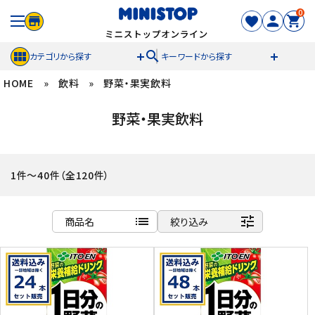
0
search
カテゴリから探す
キーワードから探す
HOME
»
飲料
»
野菜・果実飲料
ACCOUNT MENU
野菜・果実飲料
meeting_room
person
ログイン
新規登録
セール商品
1件～40件（全120件）
カテゴリから探す
list
tune
商品名
絞り込み
冷凍食品
商品名
新着順
スイーツ
発売日順
価格が安い
お菓子