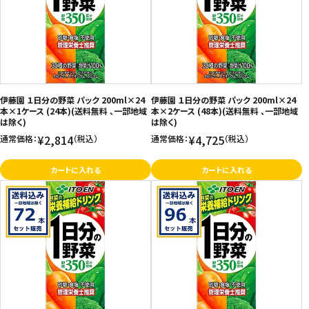
価格が高い
飲料
お気に入り登録数
酒類
日用品
伊藤園 １日分の野菜 パック 200ml×24
伊藤園 １日分の野菜 パック 200ml×24
本×1ケース (24本)(送料無料 、一部地域
本×2ケース (48本)(送料無料 、一部地域
は除く)
は除く)
ギフト
¥2,814
¥4,725
通常価格：
（税込）
通常価格：
（税込）
セール
カートに入れる
カートに入れる
フードロス
ペット用品
SHOP GUIDE
ご利用ガイド