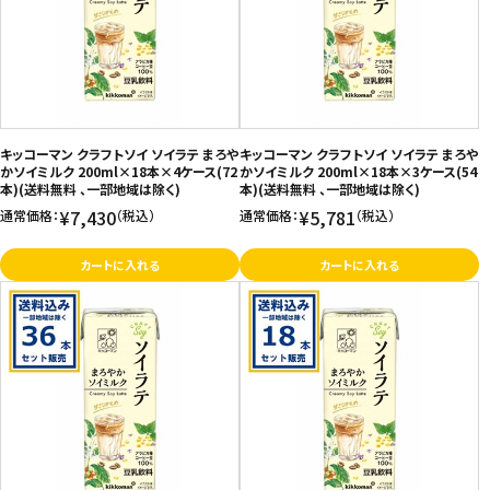
キッコーマン クラフトソイ ソイラテ まろや
キッコーマン クラフトソイ ソイラテ まろや
かソイミルク 200ml×18本×4ケース(72
かソイミルク 200ml×18本×3ケース(54
本)(送料無料 、一部地域は除く)
本)(送料無料 、一部地域は除く)
¥7,430
¥5,781
通常価格：
（税込）
通常価格：
（税込）
カートに入れる
カートに入れる