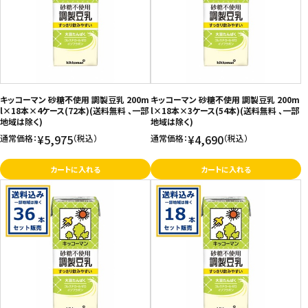
価格が高い
飲料
お気に入り登録数
酒類
日用品
キッコーマン 砂糖不使用 調製豆乳 200m
キッコーマン 砂糖不使用 調製豆乳 200m
l×18本×4ケース(72本)(送料無料 、一部
l×18本×3ケース(54本)(送料無料 、一部
地域は除く)
地域は除く)
ギフト
¥5,975
¥4,690
通常価格：
（税込）
通常価格：
（税込）
セール
カートに入れる
カートに入れる
フードロス
ペット用品
SHOP GUIDE
ご利用ガイド