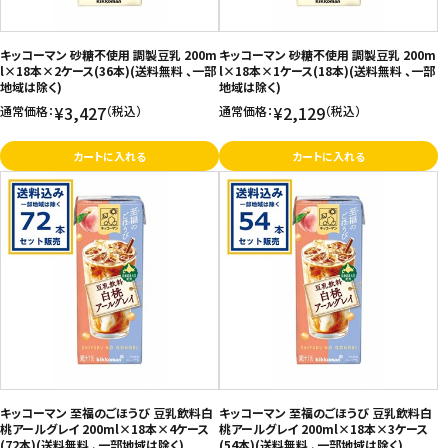
お問い合わせ
キッコーマン 砂糖不使用 調製豆乳 200m
キッコーマン 砂糖不使用 調製豆乳 200m
特定商取引法表示について
l×18本×2ケース(36本)(送料無料 、一部
l×18本×1ケース(18本)(送料無料 、一部
地域は除く)
地域は除く)
プライバシーポリシー
¥3,427
¥2,129
通常価格：
（税込）
通常価格：
（税込）
利用規約
カートに入れる
カートに入れる
会社概要
キッコーマン 至福のごほうび 豆乳飲料白
キッコーマン 至福のごほうび 豆乳飲料白
桃アールグレイ 200ml×18本×4ケース
桃アールグレイ 200ml×18本×3ケース
(72本)(送料無料 、一部地域は除く)
(54本)(送料無料 、一部地域は除く)