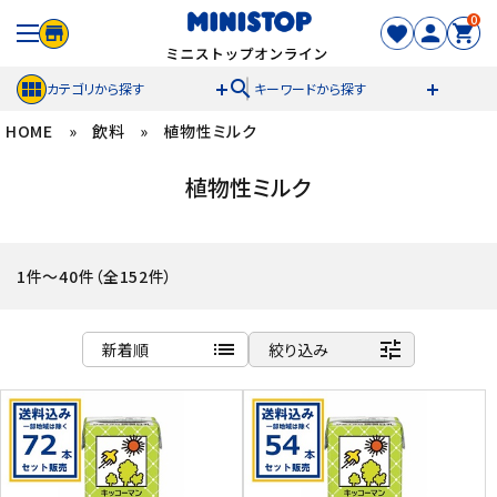
0
search
カテゴリから探す
キーワードから探す
HOME
»
飲料
»
植物性ミルク
ACCOUNT MENU
植物性ミルク
meeting_room
person
ログイン
新規登録
セール商品
1件～40件（全152件）
カテゴリから探す
list
tune
新着順
絞り込み
冷凍食品
商品名
新着順
スイーツ
発売日順
価格が安い
お菓子