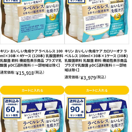
キリン おいしい免疫ケア ラベルレス 100
キリン おいしい免疫ケア カロリーオフ ラ
ml×30本×4ケース (120本) 乳酸菌飲料
ベルレス 100ml×30本×1ケース (30本)
乳酸菌 飲料 機能性表示商品 プラズマ乳
乳酸菌飲料 乳酸菌 飲料 機能性表示商品
酸菌 pDC【送料無料※一部地域は除く】
プラズマ乳酸菌 pDC【送料無料※一部地
域は除く】
¥15,918
通常価格：
（税込）
¥3,979
通常価格：
（税込）
カートに入れる
カートに入れる