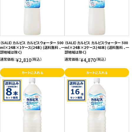
価格が高い
飲料
お気に入り登録数
酒類
日用品
（SALE）カルピス カルピスウォーター 500
（SALE）カルピス カルピスウォーター 500
ml×24本×1ケース(24本) (送料無料 、一
ml×24本×2ケース(48本) (送料無料 、一
部地域は除く)
部地域は除く)
ギフト
¥2,810
¥4,870
通常価格：
（税込）
通常価格：
（税込）
セール
カートに入れる
カートに入れる
フードロス
ペット用品
SHOP GUIDE
ご利用ガイド