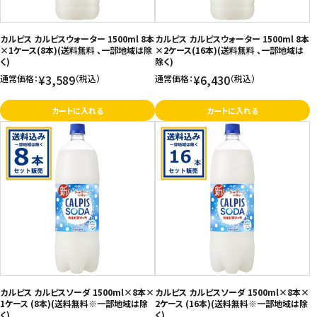
お問い合わせ
カルピス カルピスウォーター 1500ml 8本
カルピス カルピスウォーター 1500ml 8本
特定商取引法表示について
×1ケース(8本)(送料無料 、一部地域は除
×2ケース(16本)(送料無料 、一部地域は
く)
除く)
プライバシーポリシー
¥3,589
¥6,430
通常価格：
（税込）
通常価格：
（税込）
利用規約
カートに入れる
カートに入れる
会社概要
カルピス カルピスソーダ 1500ml×8本×
カルピス カルピスソーダ 1500ml×8本×
1ケース (8本)(送料無料※一部地域は除
2ケース (16本)(送料無料※一部地域は除
く)
く)