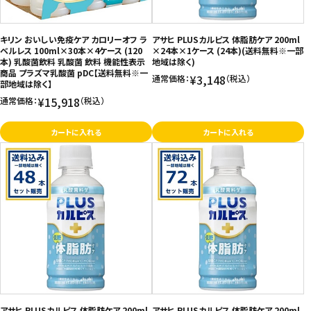
キリン おいしい免疫ケア カロリーオフ ラ
アサヒ PLUSカルピス 体脂肪ケア 200ml
ベルレス 100ml×30本×4ケース (120
×24本×1ケース (24本)(送料無料※一部
本) 乳酸菌飲料 乳酸菌 飲料 機能性表示
地域は除く)
商品 プラズマ乳酸菌 pDC【送料無料※一
¥3,148
通常価格：
（税込）
部地域は除く】
¥15,918
通常価格：
（税込）
カートに入れる
カートに入れる
アサヒ PLUSカルピス 体脂肪ケア 200ml
アサヒ PLUSカルピス 体脂肪ケア 200ml