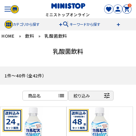
0
search
カテゴリから探す
キーワードから探す
HOME
»
飲料
»
乳酸菌飲料
ACCOUNT MENU
乳酸菌飲料
meeting_room
person
ログイン
新規登録
セール商品
1件～40件（全42件）
カテゴリから探す
list
tune
商品名
絞り込み
冷凍食品
商品名
新着順
スイーツ
発売日順
価格が安い
お菓子