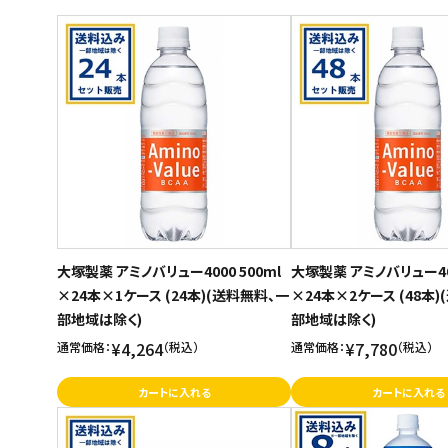
スイーツ
商品名
新着順
お菓子
発売日順
価格が安い
飲料
価格が高い
酒類
お気に入り登録数
日用品
ギフト
大塚製薬 アミノバリュー4000 500ml
大塚製薬 アミノバリュー400
×24本×1ケース (24本)(送料無料、一
×24本×2ケース (48本
セール
部地域は除く)
部地域は除く)
フードロス
¥4,264
¥7,780
通常価格：
（税込）
通常価格：
（税込）
カートに入れる
カートに入れる
ペット用品
SHOP GUIDE