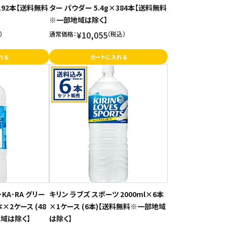
×192本【送料無料
ター パウダー 5.4g×384本【送料無料
※一部地域は除く】
¥10,055
）
通常価格：
（税込）
れる
カートに入れる
･KA･RA グリー
キリン ラブズ スポーツ 2000ml×6本
本×2ケース (48
×1ケース (6本)【送料無料※一部地域
域は除く】
は除く】