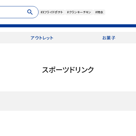
search
#Xフライドポテト
#クランキーチキン
#特水
アウトレット
お菓子
スポーツドリンク