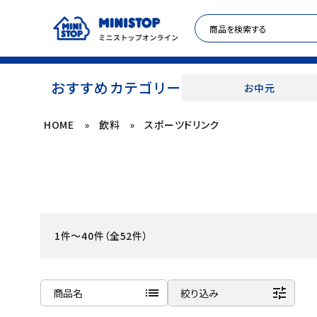
おすすめカテゴリー
お中元
HOME
»
飲料
»
スポーツドリンク
ACCOUNT MENU
meeting_room
person
ログイン
新規登録
セール商品
1件～40件（全52件）
カテゴリから探す
冷凍食品
list
tune
商品名
絞り込み