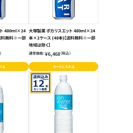
 480ml×24
大塚製薬 ポカリスエット 480ml×24
【送料無料※一部
本×2ケース (48本)【送料無料※一部
地域は除く】
¥6,468
）
通常価格：
（税込）
れる
カートに入れる