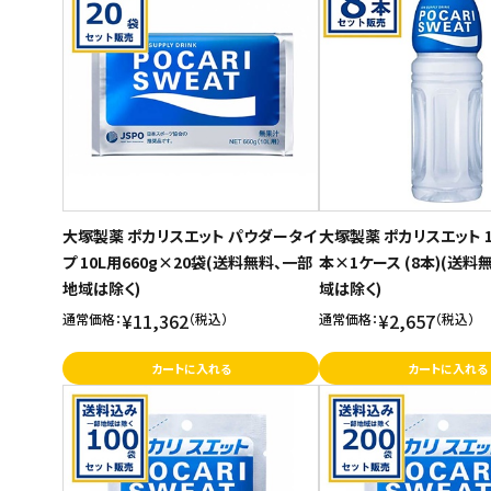
ご利用ガイド
お問い合わせ
特定商取引法表示について
プライバシーポリシー
利用規約
大塚製薬 ポカリスエット パウダータイ
大塚製薬 ポカリスエット 1
会社概要
プ 10L用660g×20袋(送料無料、一部
本×1ケース (8本)(送料
地域は除く)
域は除く)
¥11,362
¥2,657
通常価格：
（税込）
通常価格：
（税込）
カートに入れる
カートに入れる