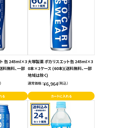
 缶 245ml×3
大塚製薬 ポカリスエット缶 245ml×3
)(送料無料、一部
0本×2ケース (60本)(送料無料、一部
地域は除く)
¥6,964
）
通常価格：
（税込）
れる
カートに入れる