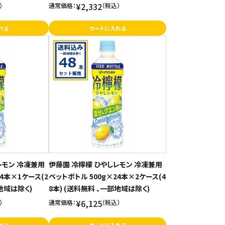
¥2,332
）
通常価格：
（税込）
れる
カートに入れる
レモン 冷凍兼用
伊藤園 冷檸檬 ひやしレモン 冷凍兼用
24本×1ケース(2
ペットボトル 500g×24本×2ケース(4
部地域は除く)
8本) (送料無料 、一部地域は除く)
¥6,125
）
通常価格：
（税込）