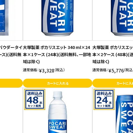
 パウダータイ
大塚製薬 ポカリスエット 340 ml×24
大塚製薬 ポカリスエット 
ケース)(送料無
本×1ケース (24本)(送料無料、一部地
本×2ケース (48本)
域は除く)
域は除く)
¥3,328
¥5,776
通常価格：
（税込）
通常価格：
（税込
カートに入れる
カートに入