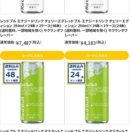
お問い合わせ
特定商取引法表示について
レッドブル エナジードリンク チェリーエデ
レッドブル エナジードリンク チェリーエデ
ィション 250ml×24本×2ケース(48本)
ィション 250ml×24本×1ケース(24本)
プライバシーポリシー
(送料無料、一部地域を除く) サクランボフ
(送料無料、一部地域を除く) サクランボフ
レーバー
レーバー
利用規約
¥7,487
¥4,183
通常価格：
（税込）
通常価格：
（税込）
会社概要
カートに入れる
カートに入れる
レッドブル エナジードリンク マスカットエ
レッドブル エナジードリンク マスカットエ