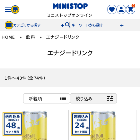
0
search
カテゴリから探す
キーワードから探す
HOME
»
飲料
»
エナジードリンク
ACCOUNT MENU
エナジードリンク
meeting_room
person
ログイン
新規登録
セール商品
1件～40件（全74件）
カテゴリから探す
list
tune
新着順
絞り込み
冷凍食品
商品名
新着順
スイーツ
発売日順
価格が安い
お菓子