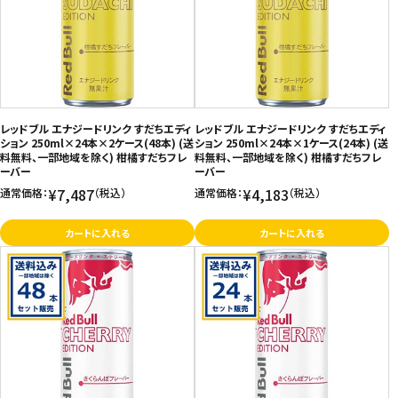
価格が高い
飲料
お気に入り登録数
酒類
日用品
レッドブル エナジードリンク すだちエディ
レッドブル エナジードリンク すだちエディ
ション 250ml×24本×2ケース(48本) (送
ション 250ml×24本×1ケース(24本) (送
料無料、一部地域を除く) 柑橘すだちフレ
料無料、一部地域を除く) 柑橘すだちフレ
ギフト
ーバー
ーバー
¥7,487
¥4,183
通常価格：
（税込）
通常価格：
（税込）
セール
カートに入れる
カートに入れる
フードロス
ペット用品
SHOP GUIDE
ご利用ガイド