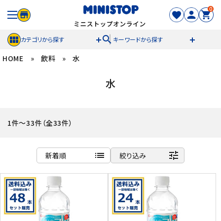
0
search
カテゴリから探す
キーワードから探す
HOME
»
飲料
»
水
ACCOUNT MENU
水
meeting_room
person
ログイン
新規登録
セール商品
1件～33件（全33件）
カテゴリから探す
list
tune
新着順
絞り込み
冷凍食品
商品名
新着順
スイーツ
発売日順
価格が安い
お菓子