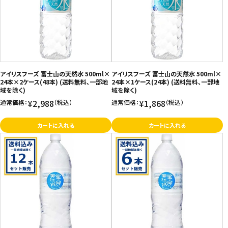
価格が高い
飲料
お気に入り登録数
酒類
日用品
アイリスフーズ 富士山の天然水 500ml×
アイリスフーズ 富士山の天然水 500ml×
24本×2ケース(48本) (送料無料、一部地
24本×1ケース(24本) (送料無料、一部地
域を除く)
域を除く)
ギフト
¥2,988
¥1,868
通常価格：
（税込）
通常価格：
（税込）
セール
カートに入れる
カートに入れる
フードロス
ペット用品
SHOP GUIDE
ご利用ガイド