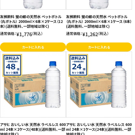
お問い合わせ
友桝飲料 蛍の郷の天然水 ペットボトル
友桝飲料 蛍の郷の天然水 ペットボトル
特定商取引法表示について
（丸ボトル） 2000ml×6本×2ケース（12
（丸ボトル） 2000ml×6本×1ケース（6本）
本）(送料無料、一部地域は除く)
(送料無料、一部地域は除く)
プライバシーポリシー
¥1,776
¥1,262
通常価格：
（税込）
通常価格：
（税込）
利用規約
カートに入れる
カートに入れる
会社概要
アサヒ おいしい水 天然水 ラベルレス 600
アサヒ おいしい水 天然水 ラベルレス 600
ml 24本×2ケース(48本)(送料無料、一部
ml 24本×1ケース(24本)(送料無料、一部
地域は除く)
地域は除く)