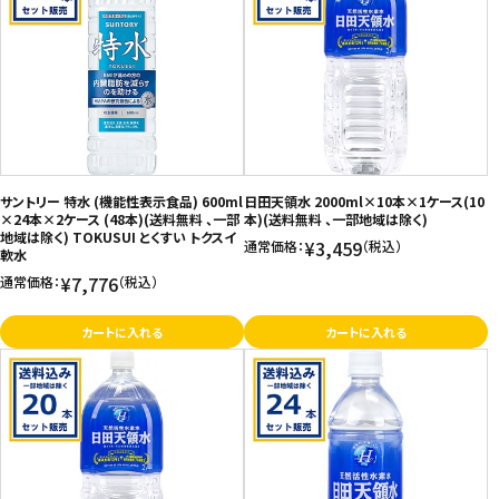
サントリー 特水 (機能性表示食品) 600ml
日田天領水 2000ml×10本×1ケース(10
×24本×2ケース (48本)(送料無料 、一部
本)(送料無料 、一部地域は除く)
地域は除く) TOKUSUI とくすい トクスイ
¥3,459
通常価格：
（税込）
軟水
¥7,776
通常価格：
（税込）
カートに入れる
カートに入れる