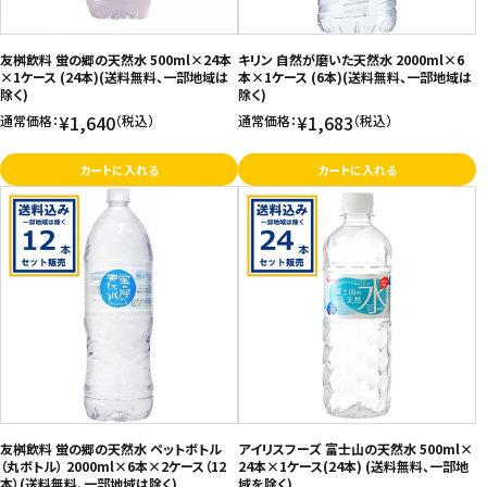
お問い合わせ
友桝飲料 蛍の郷の天然水 500ml×24本
キリン 自然が磨いた天然水 2000ml×6
特定商取引法表示について
×1ケース (24本)(送料無料、一部地域は
本×1ケース (6本)(送料無料、一部地域は
除く)
除く)
プライバシーポリシー
¥1,640
¥1,683
通常価格：
（税込）
通常価格：
（税込）
利用規約
カートに入れる
カートに入れる
会社概要
友桝飲料 蛍の郷の天然水 ペットボトル
アイリスフーズ 富士山の天然水 500ml×
（丸ボトル） 2000ml×6本×2ケース（12
24本×1ケース(24本) (送料無料、一部地
本）(送料無料、一部地域は除く)
域を除く)