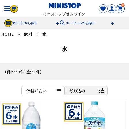
0
search
カテゴリから探す
キーワードから探す
HOME
»
飲料
»
水
ACCOUNT MENU
水
meeting_room
person
ログイン
新規登録
セール商品
1件～33件（全33件）
カテゴリから探す
list
tune
価格が安い
絞り込み
冷凍食品
商品名
新着順
スイーツ
発売日順
価格が安い
お菓子