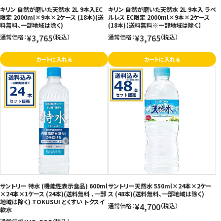
キリン 自然が磨いた天然水 2L 9本入EC
キリン 自然が磨いた天然水 2L 9本入 ラベ
限定 2000ml×9本×2ケース (18本)(送
ルレス EC限定 2000ml×9本×2ケース
料無料、一部地域は除く)
(18本)【送料無料※一部地域は除く】
¥3,765
¥3,765
通常価格：
（税込）
通常価格：
（税込）
カートに入れる
カートに入れる
サントリー 特水 (機能性表示食品) 600ml
サントリー天然水 550ml×24本×2ケー
×24本×1ケース (24本)(送料無料 、一部
ス (48本)(送料無料、一部地域は除く)
地域は除く) TOKUSUI とくすい トクスイ
¥4,700
通常価格：
（税込）
軟水