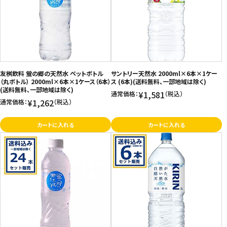
価格が高い
飲料
お気に入り登録数
酒類
日用品
友桝飲料 蛍の郷の天然水 ペットボトル
サントリー天然水 2000ml×6本×1ケー
（丸ボトル） 2000ml×6本×1ケース（6本）
ス (6本)(送料無料、一部地域は除く)
(送料無料、一部地域は除く)
¥1,581
通常価格：
（税込）
ギフト
¥1,262
通常価格：
（税込）
セール
カートに入れる
カートに入れる
フードロス
ペット用品
SHOP GUIDE
ご利用ガイド